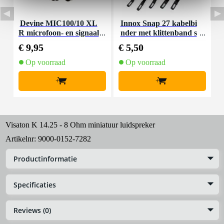
Devine MIC100/10 XL
Innox Snap 27 kabelbi
R microfoon- en signaal
nder met klittenband s
K
kabel 10 meter
mal zwart (10 stuks)
€ 9,95
€ 5,50
€
Op voorraad
Op voorraad
+
+
Visaton K 14.25 - 8 Ohm miniatuur luidspreker
Artikelnr:
9000-0152-7282
Productinformatie
Specificaties
Reviews (0)