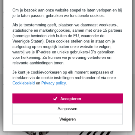
Om je bezoek aan onze website soepel te laten verlopen en bij
Gratis ophalen in de winkel
je te laten passen, gebruiken we functionele cookies.
Als je toestemming geeft, plaatsen we daarnaast voorkeurs-,
Productinformatie
statistische en marketingcookies, samen met onze 15 partners
(sommige bevinden zich buiten de EU, waaronder de
belastbaarheid rms: 1 W
Verenigde Staten). Deze cookies stellen ons in staat om je
surfgedrag op en mogelijk buiten onze website te volgen,
piekvermogen: 1.5 W
waarbij we je IP-adres en unieke gebruikers-ID’s gebruiken
nominale impedantie: 8 Ohm
voor herkenning. Zo kunnen we je ervaring verbeteren en
relevante aanbiedingen tonen.
Bekijk alle productspecificaties
Je kunt je cookievoorkeuren op elk moment aanpassen of
intrekken via de cookie-instellingen rechtsonder of via onze
Accessoires (7)
Cookiebeleid
en
Privacy policy
.
Accepteren
Aanpassen
Weigeren