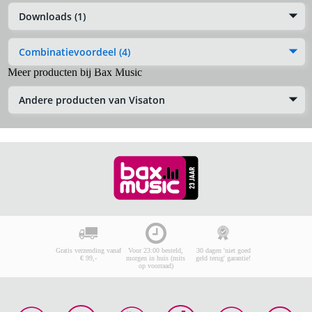
Downloads (1)
Combinatievoordeel (4)
Meer producten bij Bax Music
Andere producten van Visaton
Gratis verzending vanaf
Voor 23:00 besteld,
30 dagen 'niet goed
€ 99,-
morgen in huis (mits
geld terug' garantie!
op voorraad)