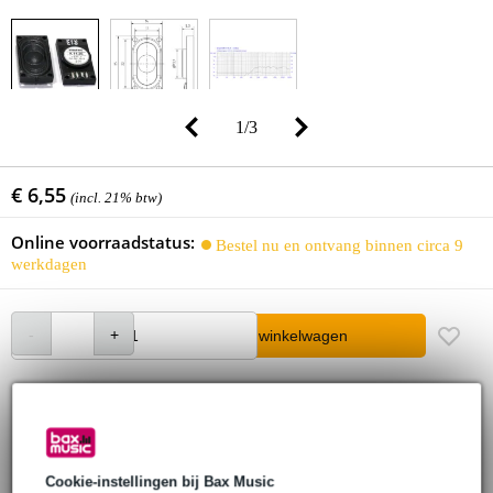
1
/
3
€ 6,55
(incl. 21% btw)
Online voorraadstatus:
Bestel nu en ontvang binnen circa 9
werkdagen
In winkelwagen
30 dagen 'niet goed geld terug' garantie
3 jaar Bax Music garantie
Cookie-instellingen bij Bax Music