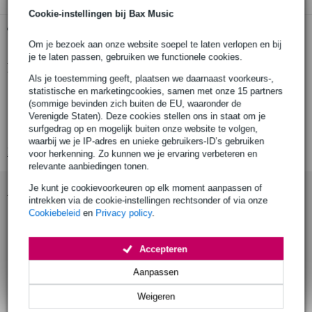
Cookie-instellingen bij Bax Music
Gratis ophalen in de winkel
Om je bezoek aan onze website soepel te laten verlopen en bij
je te laten passen, gebruiken we functionele cookies.
Productinformatie
Als je toestemming geeft, plaatsen we daarnaast voorkeurs-,
statistische en marketingcookies, samen met onze 15 partners
nominaal vermogen: 0.5 W
(sommige bevinden zich buiten de EU, waaronder de
max. vermogen: 1 W
Verenigde Staten). Deze cookies stellen ons in staat om je
surfgedrag op en mogelijk buiten onze website te volgen,
nominale impedantie: 8 Ohm
waarbij we je IP-adres en unieke gebruikers-ID’s gebruiken
Bekijk alle productspecificaties
voor herkenning. Zo kunnen we je ervaring verbeteren en
relevante aanbiedingen tonen.
Je kunt je cookievoorkeuren op elk moment aanpassen of
Accessoires (7)
intrekken via de cookie-instellingen rechtsonder of via onze
Cookiebeleid
en
Privacy policy
.
Accepteren
Aanpassen
Weigeren