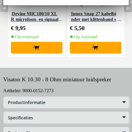
Devine MIC100/10 XL
Innox Snap 27 kabelbi
R microfoon- en signaal
nder met klittenband s
K
kabel 10 meter
mal zwart (10 stuks)
€ 9,95
€ 5,50
€
Op voorraad
Op voorraad
+
+
Visaton K 10.30 - 8 Ohm miniatuur luidspreker
Artikelnr:
9000-0152-7273
Productinformatie
Specificaties