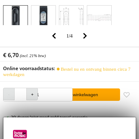
1
/
4
€ 6,70
(incl. 21% btw)
Online voorraadstatus:
Bestel nu en ontvang binnen circa 7
werkdagen
In winkelwagen
30 dagen 'niet goed geld terug' garantie
3 jaar Bax Music garantie