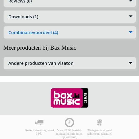
Reviews (0)
Downloads (1)
Combinatievoordeel (4)
Meer producten bij Bax Music
Andere producten van Visaton
Gratis verzending vanaf
Voor 23:00 besteld,
30 dagen 'niet goed
€ 99,-
morgen in huis (mits
geld terug' garantie!
op voorraad)