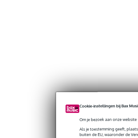
Cookie-instellingen bij Bax Musi
Om je bezoek aan onze website s
Gratis verzending vanaf €
30 dagen 'niet goed geld ter
Als je toestemming geeft, plaat
buiten de EU, waaronder de Vere