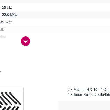
 - 59 Hz
 - 22.9 kHz
 49 Watt
 dB
Ohm
1 kg
 - 89 mm
t gespecificeerd
7
 gr
0 x 10,0 x 4,0 cm
2 x Visaton HX 10 - 4 Ohm