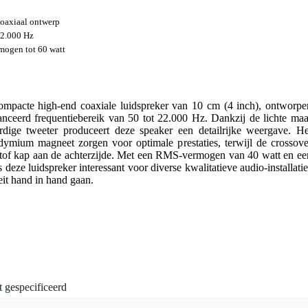
oaxiaal ontwerp
22.000 Hz
mogen tot 60 watt
pacte high-end coaxiale luidspreker van 10 cm (4 inch), ontworpe
anceerd frequentiebereik van 50 tot 22.000 Hz. Dankzij de lichte maa
ige tweeter produceert deze speaker een detailrijke weergave. He
odymium magneet zorgen voor optimale prestaties, terwijl de crossove
stof kap aan de achterzijde. Met een RMS-vermogen van 40 watt en ee
deze luidspreker interessant voor diverse kwalitatieve audio-installatie
eit hand in hand gaan.
t gespecificeerd