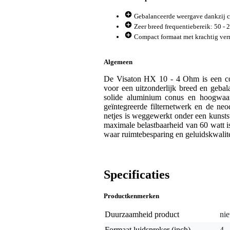
Gebalanceerde weergave dankzij c
Zeer breed frequentiebereik: 50 - 
Compact formaat met krachtig ver
Algemeen
De Visaton HX 10 - 4 Ohm is een com
voor een uitzonderlijk breed en gebal
solide aluminium conus en hoogwaard
geïntegreerde filternetwerk en de ne
netjes is weggewerkt onder een kunst
maximale belastbaarheid van 60 watt is 
waar ruimtebesparing en geluidskwalit
Specificaties
Productkenmerken
Duurzaamheid product
nie
Formaat luidspreker (inch)
4