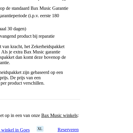
enop de standaard Bax Music Garantie
garantieperiode (i.p.v. eerste 180
maal 30 dagen)
vangend product bij reparatie
jft van kracht, het Zekerheidspakket
. Als je extra Bax Music garantie
dspakket dan komt deze bovenop de
antie.
eidspakket zijn gebaseerd op een
rijs. De prijs van een
per product verschillen.
het op in een van onze
Bax Music winkels
:
XL
Reserveren
 winkel in Goes