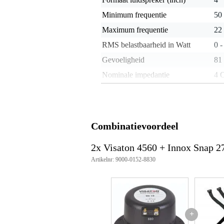
Minimum frequentie
50
Maximum frequentie
22
RMS belastbaarheid in Watt
0 -
Gevoeligheid
81
Nominale impedantie
4 
Gewicht per luidspreker
< 
Inbouw diepte
80
Type magneet
nie
Combinatievoordeel
Gewicht en afmetingen inclusief verpakking
2x Visaton 4560 + Innox Snap 2
Gewicht
5.2
Artikelnr: 9000-0152-8830
(incl. verpakking)
Afmeting
20,
(incl. verpakking)
Productspecificaties
rms vermogen: 40 W
+
piek vermogen: 60 W