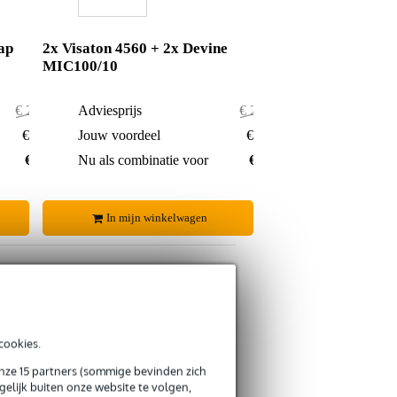
ap
2x Visaton 4560 + 2x Devine
MIC100/10
€ 249,50
Adviesprijs
€ 263,90
€ 11,50
Jouw voordeel
€ 13,90
€ 238,-
Nu als combinatie voor
€ 250,-
In mijn winkelwagen
cookies.
s retourneren
s CO2-neutrale verzending
onze 15 partners (sommige bevinden zich
elijk buiten onze website te volgen,