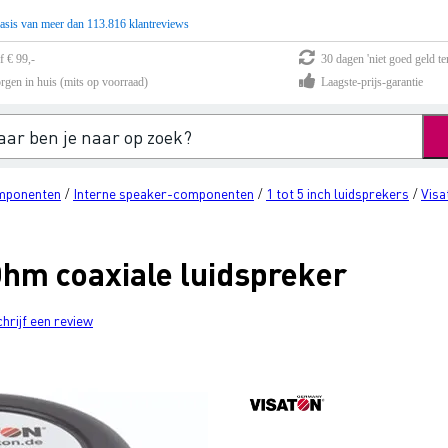
asis van meer dan 113.816 klantreviews
f € 99,-
30 dagen 'niet goed geld te
rgen in huis (mits op voorraad)
Laagste-prijs-garantie
mponenten
Interne speaker-componenten
1 tot 5 inch luidsprekers
Visa
/
/
/
Ohm coaxiale luidspreker
chrijf een review