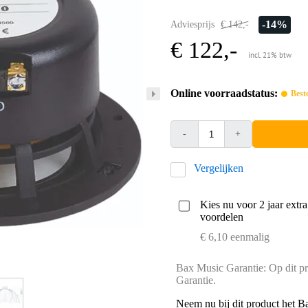
-14%
Adviesprijs
€ 142,-
€ 122,-
incl. 21% btw
Online voorraadstatus:
Best
-
+
Vergelijken
Kies nu voor 2 jaar extr
voordelen
€ 6,10 eenmalig
Bax Music Garantie: Op dit pr
Garantie.
Neem nu bij dit product het B