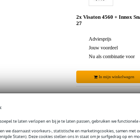
2x Visaton 4560 + Innox Sn
27
Adviesprijs
Jouw voordeel
Nu als combinatie voor
In mijn winkelwagen
Productinformatie
c
oepel te laten verlopen en bij je te laten passen, gebruiken we functionele 
 99,-
3 jaar Bax Music garantie
Grati
ug' garantie
Laagste-prijs-garantie
Grati
sen we daarnaast voorkeurs-, statistische en marketingcookies, samen met 
nigde Staten). Deze cookies stellen ons in staat om je surfgedrag op en mog