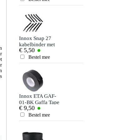
Je ervaring
Innox Snap 27
kabelbinder met
n
€ 5,50
klittenband smal
r
zwart (10 stuks)
Bestel mee
t
Verstuur
r
n
s
Innox ETA GAF-
01-BK Gaffa Tape
€ 9,50
50 mm x 50 m
zwart
Bestel mee