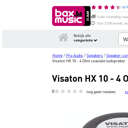
op b
Gratis verzending vana
Voor 23:00 besteld, mo
Bekijk alle
categorieën
Home
Pro Audio
Speakers
Speaker-co
/
/
/
Visaton HX 10 - 4 Ohm coaxiale luidspreker
Visaton HX 10 - 4 
0
nog geen reviews
s