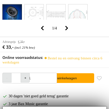
1
/
4
Adviesprijs
€ 35,-
€ 33,-
(incl. 21% btw)
Online voorraadstatus:
Bestel nu en ontvang binnen circa 6
werkdagen
In winkelwagen
30 dagen 'niet goed geld terug' garantie
3 jaar Bax Music garantie