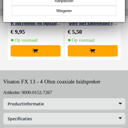
Aanpassen
Weigeren
Devine MIC100/10 XL
Innox Snap 27 kabelbi
R microfoon- en signaal
nder met klittenband s
K
kabel 10 meter
mal zwart (10 stuks)
€ 9,95
€ 5,50
€
Op voorraad
Op voorraad
+
+
Visaton FX 13 - 4 Ohm coaxiale luidspreker
Artikelnr:
9000-0152-7267
Productinformatie
Specificaties