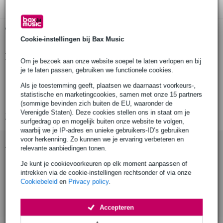
Gratis ophalen in de winkel
Cookie-instellingen bij Bax Music
Productinformatie
Om je bezoek aan onze website soepel te laten verlopen en bij
je te laten passen, gebruiken we functionele cookies.
nominaal vermogen: 30 W
Als je toestemming geeft, plaatsen we daarnaast voorkeurs-,
piekvermogen: 50 W
statistische en marketingcookies, samen met onze 15 partners
nominale impedantie: 4 Ohm
(sommige bevinden zich buiten de EU, waaronder de
Verenigde Staten). Deze cookies stellen ons in staat om je
Bekijk alle productspecificaties
surfgedrag op en mogelijk buiten onze website te volgen,
waarbij we je IP-adres en unieke gebruikers-ID’s gebruiken
voor herkenning. Zo kunnen we je ervaring verbeteren en
Accessoires (7)
relevante aanbiedingen tonen.
Je kunt je cookievoorkeuren op elk moment aanpassen of
intrekken via de cookie-instellingen rechtsonder of via onze
Cookiebeleid
en
Privacy policy
.
Accepteren