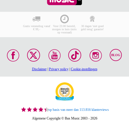
Gratis verzending vanaf
Voor 23:00 besteld,
30 dagen 'niet goed
€ 99,-
morgen in huis (mits
geld terug' garantie!
op voorraad)
BLOG
Disclaimer
|
Privacy policy
|
Cookie-instellingen
op basis van meer dan 113.816 klantreviews
Algemene Copyright © Bax Music 2003 - 2026