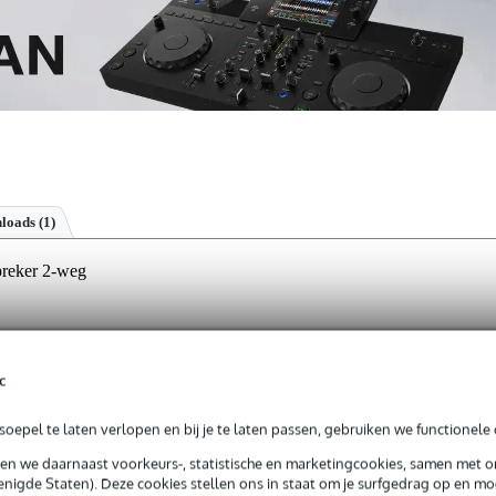
loads (1)
preker 2-weg
jg je 3 jaar Bax Music Garantie.
c
ntie.
oepel te laten verlopen en bij je te laten passen, gebruiken we functionele 
sen we daarnaast voorkeurs-, statistische en marketingcookies, samen met 
oertuigopeningen
nigde Staten). Deze cookies stellen ons in staat om je surfgedrag op en mog