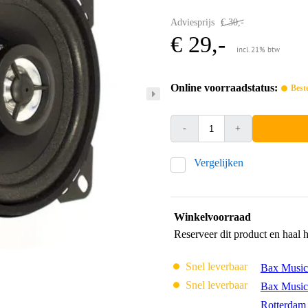
Adviesprijs
€ 30,-
€ 29,-
incl. 21% btw
Online voorraadstatus:
Best
-
+
Vergelijken
Winkelvoorraad
Reserveer dit product en haal 
Snel leverbaar
Bax Music
Snel leverbaar
Bax Music
Rotterdam