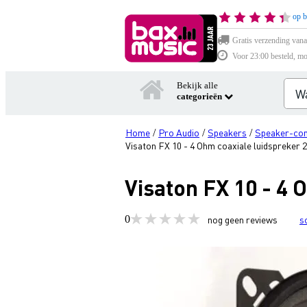
op b
Gratis verzending vana
Voor 23:00 besteld, mo
Bekijk alle
categorieën
Home
Pro Audio
Speakers
Speaker-co
/
/
/
Visaton FX 10 - 4 Ohm coaxiale luidspreker 
Visaton FX 10 - 4 
0
nog geen reviews
s