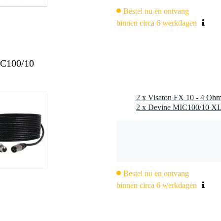
Bestel nu en ontvang
 Hz
binnen circa 6 werkdagen
1 W/1 m)
 mm
IC100/10
14 mm
2 x Visaton FX 10 - 4 Ohm
/2.8 x 0.8 mm (-)
°C
Bestel nu en ontvang
binnen circa 6 werkdagen