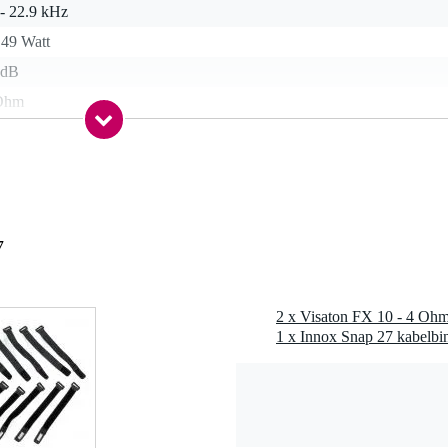
 - 22.9 kHz
 49 Watt
 dB
Ohm
1 kg
 - 49 mm
t gespecificeerd
7
r
0 x 10,0 x 4,0 cm
2 x Visaton FX 10 - 4 Ohm
uidspreker
erdichte PP-conus, metalen mand