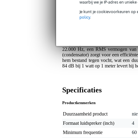
Waterdichte PP-conus voor langdu
waarbij we je IP-adres en uniek
Geïntegreerd filter optimaliseert t
Je kunt je cookievoorkeuren op 
policy
.
Algemeen
De Visaton FX 10 - 4 Ohm is een 10 
montage in voertuigen en campers. 
uitsparingen, waardoor installatie een
22.000 Hz, een RMS vermogen van 40 
(condensator) zorgt voor een efficiën
hem bestand tegen vocht, wat een duu
84 dB bij 1 watt op 1 meter levert hij
Specificaties
Productkenmerken
Duurzaamheid product
nie
Formaat luidspreker (inch)
4
Minimum frequentie
60