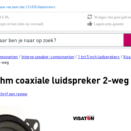
asis van meer dan 113.816 klantreviews
f € 99,-
30 dagen 'niet goed geld te
rgen in huis (mits op voorraad)
Laagste-prijs-garantie
mponenten
Interne speaker-componenten
1 tot 5 inch luidsprekers
Visa
/
/
/
2-weg
Ohm coaxiale luidspreker 2-weg
chrijf een review