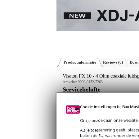
Productinformatie
Reviews
(0)
Down
Visaton FX 10 - 4 Ohm coaxiale luids
Artikelnr:
9000-0152-7263
Servicebelofte
Bax Music Garantie
: Op dit product kri
Cookie-instellingen bij Bax Musi
Op dit product krijg je 3 jaar Bax Music Gara
Om je bezoek aan onze website s
Plus- en minpunten
Als je toestemming geeft, plaat
Eenvoudig te plaatsen in 10 cm v
buiten de EU, waaronder de Vere