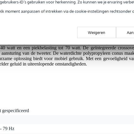
rig gebruik
e gebruikers-ID’s gebruiken voor herkenning. Zo kunnen we je ervaring verb
weeterprestaties
elk moment aanpassen of intrekken via de cookie-instellingen rechtsonder 
cm (4 inch) 2-weg coaxiale luidspreker die zich perfect leent voo
Weigeren
Aan
Dankzij het standaard basketformaat past hij in bestaande 10 c
voudig verloopt. Deze luidspreker biedt een frequentierespons van 70 to
watt en een piekbelasting tot 70 watt. De geïntegreerde crossove
te aansturing van de tweeter. De waterdichte polypropyleen conus maak
rzame oplossing biedt voor mobiel gebruik. Met een gevoeligheid va
 helder geluid in uiteenlopende omstandigheden.
t gespecificeerd
 - 79 Hz