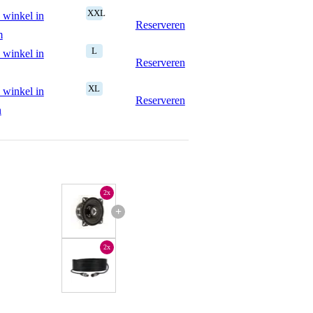
XXL
 winkel in
Reserveren
m
L
 winkel in
Reserveren
XL
 winkel in
Reserveren
n
2x
+
2x