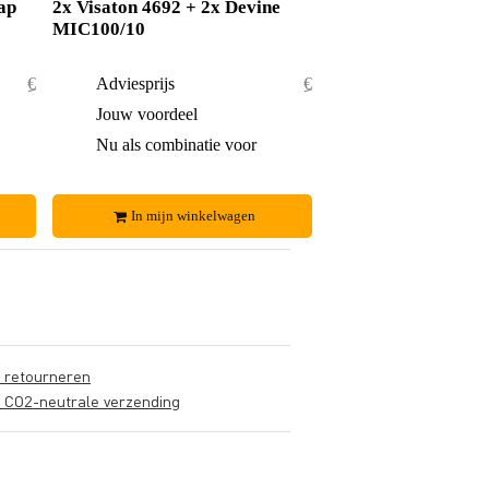
ap
2x Visaton 4692 + 2x Devine
MIC100/10
€ 63,50
Adviesprijs
€ 77,90
€ 4,50
Jouw voordeel
€ 5,90
€ 59,-
Nu als combinatie voor
€ 72,-
In mijn winkelwagen
s retourneren
s CO2-neutrale verzending