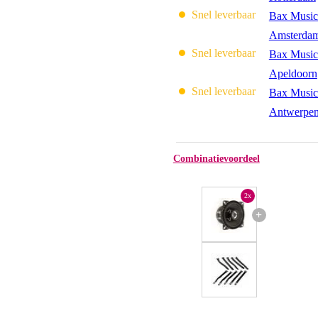
Snel leverbaar
Bax Music
Amsterda
Snel leverbaar
Bax Music
Apeldoorn
Snel leverbaar
Bax Music
Antwerpe
Combinatievoordeel
2x
+