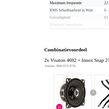
Maximum frequentie
22
RMS belastbaarheid in Watt
0 -
Gevoeligheid
84
Nominale impedantie
4 
Gewicht per luidspreker
< 
Inbouw diepte
40
Type magneet
nie
Combinatievoordeel
Gewicht en afmetingen inclusief verpakking
2x Visaton 4692 + Innox Snap 2
Gewicht
4 g
Artikelnr: 9000-0152-8744
(incl. verpakking)
Afmeting
20,
(incl. verpakking)
Productspecificaties
nominale diameter 10 cm (4")
+
soort speaker 2-weg coaxiale l
eigenschappen luidspreker wat
rms vermogen 40 W
2x