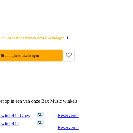
el nu en ontvang binnen circa 6 werkdagen
In mijn winkelwagen
het op in een van onze
Bax Music winkels
:
XL
Reserveren
 winkel in Goes
XL
 winkel in
Reserveren