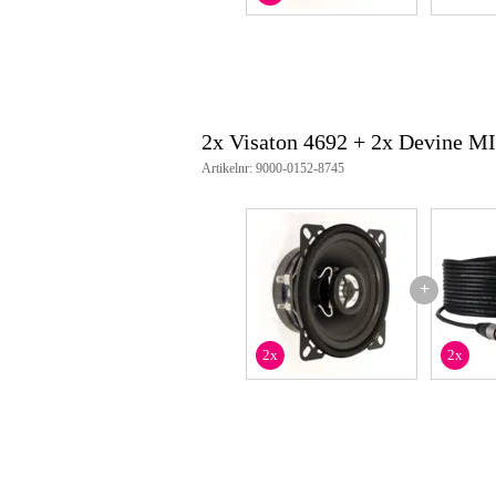
max. vermogen 70 W
nominale z-impedantie 4 Ohm
frequentierespons 70 – 22000
gevoeligheid 1w, 1 m 84 dB (
opening hoek 88° / 4000 Hz
fs 110 Hz
hoogte pole-plate voorzijde 3
2x Visaton 4692 + 2x Devine M
voice coil diameter 25 mm / 
hoogte winding 6 mm
Artikelnr: 9000-0152-8745
cutout diameter 93 mm
weight_kg 0.4 kg
aansluitingen 4.8 x 0.8 mm (+)
bedrijfstemperatuur –25 – 70 
+
2x
2x