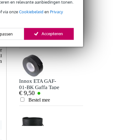
eteren en relevante aanbiedingen tonen.
of via onze
Cookiebeleid
en
Privacy
Innox Snap 27
kabelbinder met
r
Accepteren
passen
€ 5,50
klittenband smal
m
zwart (10 stuks)
Bestel mee
t
Verstuur
r
t
n
Innox ETA GAF-
01-BK Gaffa Tape
€ 9,50
50 mm x 50 m
zwart
Bestel mee
Devine SPE25/10