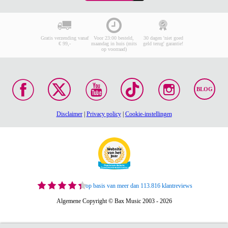
Gratis verzending vanaf
Voor 23:00 besteld,
30 dagen 'niet goed
€ 99,-
maandag in huis (mits
geld terug' garantie!
op voorraad)
BLOG
Disclaimer
|
Privacy policy
|
Cookie-instellingen
op basis van meer dan 113.816 klantreviews
Algemene Copyright © Bax Music 2003 - 2026