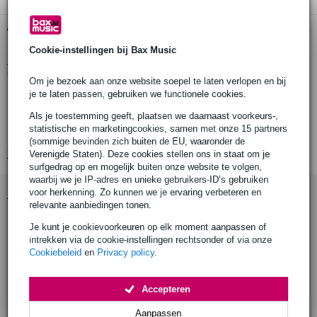
Gratis ophalen in de winkel
Cookie-instellingen bij Bax Music
Productinformatie
Om je bezoek aan onze website soepel te laten verlopen en bij
rms vermogen: 5 W
je te laten passen, gebruiken we functionele cookies.
piek vermogen: 8 W
Als je toestemming geeft, plaatsen we daarnaast voorkeurs-,
statistische en marketingcookies, samen met onze 15 partners
nominale impedantie: 8 Ohm
(sommige bevinden zich buiten de EU, waaronder de
Bekijk alle productspecificaties
Verenigde Staten). Deze cookies stellen ons in staat om je
surfgedrag op en mogelijk buiten onze website te volgen,
waarbij we je IP-adres en unieke gebruikers-ID’s gebruiken
Accessoires (7)
voor herkenning. Zo kunnen we je ervaring verbeteren en
relevante aanbiedingen tonen.
Je kunt je cookievoorkeuren op elk moment aanpassen of
intrekken via de cookie-instellingen rechtsonder of via onze
Cookiebeleid
en
Privacy policy
.
Accepteren
Aanpassen