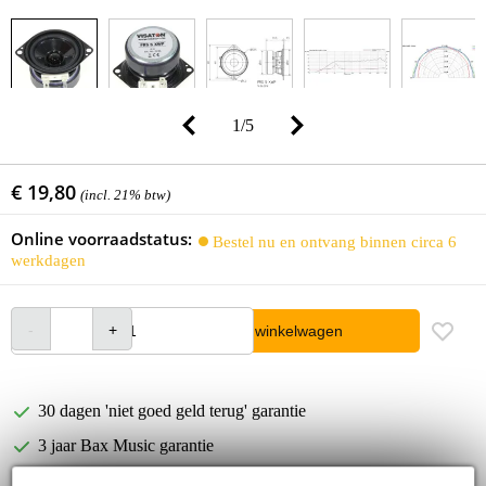
1
/
5
€ 19,80
(incl. 21% btw)
Online voorraadstatus:
Bestel nu en ontvang binnen circa 6
werkdagen
In winkelwagen
30 dagen 'niet goed geld terug' garantie
3 jaar Bax Music garantie