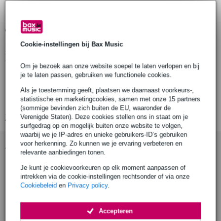
Gratis ophalen in de winkel
Cookie-instellingen bij Bax Music
Productinformatie
Om je bezoek aan onze website soepel te laten verlopen en bij
je te laten passen, gebruiken we functionele cookies.
Aantal: 13 stuks
Type: Fullrange, weerbestendig (WP), 10 cm / 4"
Als je toestemming geeft, plaatsen we daarnaast voorkeurs-,
statistische en marketingcookies, samen met onze 15 partners
Kleur: Wit
(sommige bevinden zich buiten de EU, waaronder de
Bekijk alle productspecificaties
Verenigde Staten). Deze cookies stellen ons in staat om je
surfgedrag op en mogelijk buiten onze website te volgen,
waarbij we je IP-adres en unieke gebruikers-ID’s gebruiken
voor herkenning. Zo kunnen we je ervaring verbeteren en
Accessoires (7)
relevante aanbiedingen tonen.
Je kunt je cookievoorkeuren op elk moment aanpassen of
intrekken via de cookie-instellingen rechtsonder of via onze
Cookiebeleid
en
Privacy policy
.
Accepteren