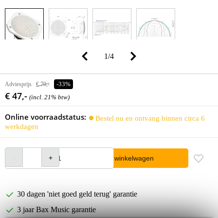
1
/
4
Adviesprijs
€ 70,-
-33%
€ 47,-
(incl. 21% btw)
Online voorraadstatus:
Bestel nu en ontvang binnen circa 6
werkdagen
In winkelwagen
30 dagen 'niet goed geld terug' garantie
3 jaar Bax Music garantie