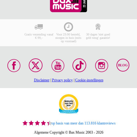
Gratis verzending vanaf
Voor 23:00 besteld,
30 dagen 'niet goed
€ 99,-
morgen in huis (mits
geld terug' garantie!
op voorraad)
BLOG
Disclaimer
|
Privacy policy
|
Cookie-instellingen
op basis van meer dan 113.816 klantreviews
Algemene Copyright © Bax Music 2003 - 2026