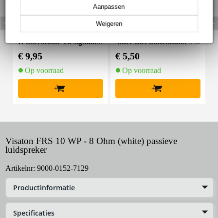
Aanpassen
Weigeren
Devine MIC100/10 XL
Innox Snap 27 kabelbi
R microfoon- en signaal
nder met klittenband s
K
kabel 10 meter
mal zwart (10 stuks)
€ 9,95
€ 5,50
€
Op voorraad
Op voorraad
+
+
Visaton FRS 10 WP - 8 Ohm (white) passieve
luidspreker
Artikelnr:
9000-0152-7129
Productinformatie
Specificaties