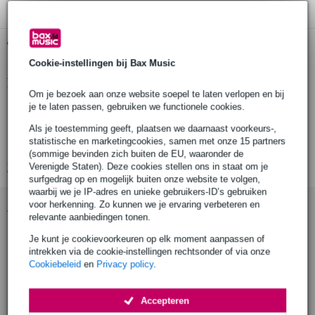
Gratis ophalen in de winkel
Cookie-instellingen bij Bax Music
Productinformatie
Om je bezoek aan onze website soepel te laten verlopen en bij
je te laten passen, gebruiken we functionele cookies.
Type: 10 cm (4") full-range luidsprekerdriver (weerbestendig)
Impedantie: 8 Ω
Als je toestemming geeft, plaatsen we daarnaast voorkeurs-,
statistische en marketingcookies, samen met onze 15 partners
Kleur: zwart
(sommige bevinden zich buiten de EU, waaronder de
Bekijk alle productspecificaties
Verenigde Staten). Deze cookies stellen ons in staat om je
surfgedrag op en mogelijk buiten onze website te volgen,
waarbij we je IP-adres en unieke gebruikers-ID’s gebruiken
voor herkenning. Zo kunnen we je ervaring verbeteren en
Accessoires (7)
relevante aanbiedingen tonen.
Je kunt je cookievoorkeuren op elk moment aanpassen of
intrekken via de cookie-instellingen rechtsonder of via onze
Cookiebeleid
en
Privacy policy
.
Accepteren