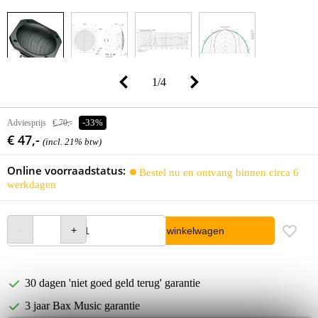
1
/
4
Adviesprijs
€ 70,-
-33%
€ 47,-
(incl. 21% btw)
Online voorraadstatus:
Bestel nu en ontvang binnen circa 6
werkdagen
In winkelwagen
30 dagen 'niet goed geld terug' garantie
3 jaar Bax Music garantie