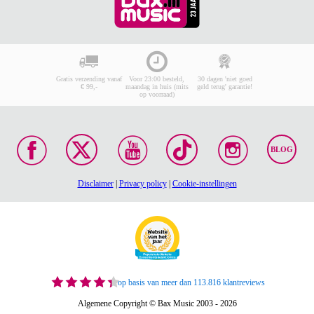
Gratis verzending vanaf
Voor 23:00 besteld,
30 dagen 'niet goed
€ 99,-
maandag in huis (mits
geld terug' garantie!
op voorraad)
BLOG
Disclaimer
|
Privacy policy
|
Cookie-instellingen
op basis van meer dan 113.816 klantreviews
Algemene Copyright © Bax Music 2003 - 2026