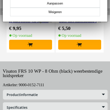
Aanpassen
Weigeren
Devine MIC100/10 XL
Innox Snap 27 kabelbi
R microfoon- en signaal
nder met klittenband s
K
kabel 10 meter
mal zwart (10 stuks)
€ 9,95
€ 5,50
€
Op voorraad
Op voorraad
+
+
Visaton FRS 10 WP - 8 Ohm (black) weerbestendige
luidspreker
Artikelnr:
9000-0152-7111
Productinformatie
Specificaties