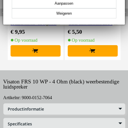
Aanpassen
Weigeren
Devine MIC100/10 XL
Innox Snap 27 kabelbi
R microfoon- en signaal
nder met klittenband s
K
kabel 10 meter
mal zwart (10 stuks)
€ 9,95
€ 5,50
€
Op voorraad
Op voorraad
+
+
Visaton FRS 10 WP - 4 Ohm (black) weerbestendige
luidspreker
Artikelnr:
9000-0152-7064
Productinformatie
Specificaties