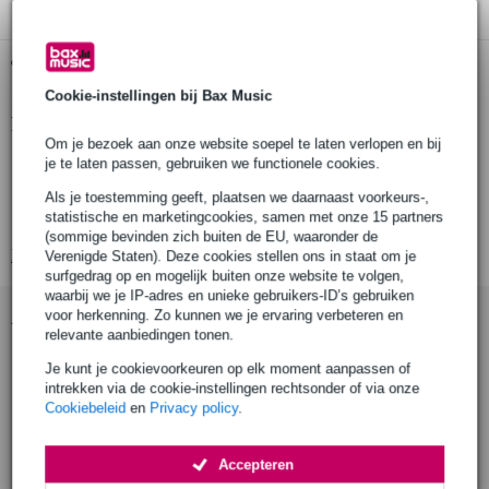
Gratis ophalen in de winkel
Cookie-instellingen bij Bax Music
Productinformatie
Om je bezoek aan onze website soepel te laten verlopen en bij
merk: Visaton
je te laten passen, gebruiken we functionele cookies.
type: full-range luidsprekerdriver
Als je toestemming geeft, plaatsen we daarnaast voorkeurs-,
statistische en marketingcookies, samen met onze 15 partners
driver_inch: 4 inch
(sommige bevinden zich buiten de EU, waaronder de
Bekijk alle productspecificaties
Verenigde Staten). Deze cookies stellen ons in staat om je
surfgedrag op en mogelijk buiten onze website te volgen,
waarbij we je IP-adres en unieke gebruikers-ID’s gebruiken
Accessoires (7)
voor herkenning. Zo kunnen we je ervaring verbeteren en
relevante aanbiedingen tonen.
Je kunt je cookievoorkeuren op elk moment aanpassen of
intrekken via de cookie-instellingen rechtsonder of via onze
Cookiebeleid
en
Privacy policy
.
Accepteren