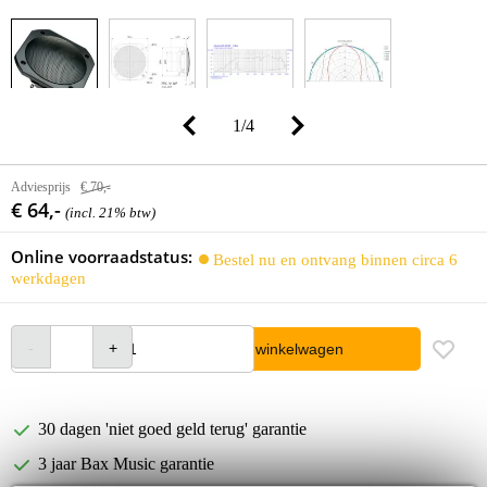
1
/
4
Adviesprijs
€ 70,-
€ 64,-
(incl. 21% btw)
Online voorraadstatus:
Bestel nu en ontvang binnen circa 6
werkdagen
In winkelwagen
30 dagen 'niet goed geld terug' garantie
3 jaar Bax Music garantie