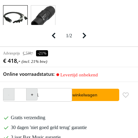
1
/
2
Adviesprijs
€ 530,-
-21%
€ 418,-
(incl. 21% btw)
Online voorraadstatus:
Levertijd onbekend
In winkelwagen
Gratis verzending
30 dagen 'niet goed geld terug' garantie
3 jaar Bax Music garantie