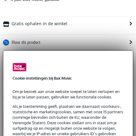
Gratis ophalen in de winkel
%
Huur dit product
Productinformatie
Huur dit product al vanaf 30 euro per maand
Huur meerdere producten tegelijk: min. € 300,- en max.
producttype: 6-kanaals power fanout
€ 2.500,-
Gratis
connector 1: RMP 419AR F - Socapex compatibel
thuisbezorgd of op te halen in de winkel
Cookie-instellingen bij Bax Music
Al na 4 maanden maandelijks opzegbaar
connector 2: 6x powerCON TRUE1 M, vergrendelbaar
De mogelijkheid om je product(en) met korting te kopen
Om je bezoek aan onze website soepel te laten verlopen en
Bekijk alle productspecificaties
Snelle vervanging door Bax Music bij een defect
bij je te laten passen, gebruiken we functionele cookies.
Bekijk ook eens (4)
Als je toestemming geeft, plaatsen we daarnaast voorkeurs-,
statistische en marketingcookies, samen met onze 15 partners
Huur dit product
(sommige bevinden zich buiten de EU, waaronder de
Verenigde Staten). Deze cookies stellen ons in staat om je
surfgedrag op en mogelijk buiten onze website te volgen,
waarbij we je IP-adres en unieke gebruikers-ID’s gebruiken