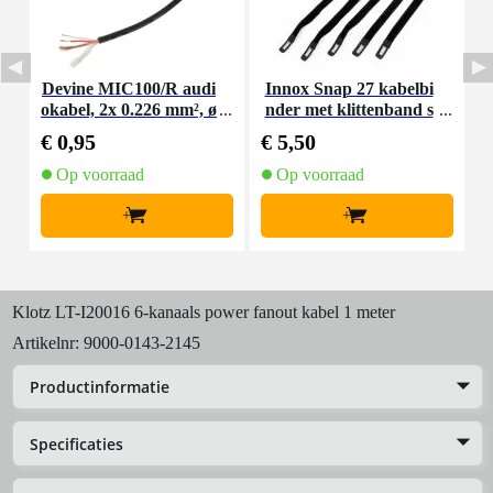
Devine MIC100/R audi
Innox Snap 27 kabelbi
I
okabel, 2x 0.226 mm², ø
nder met klittenband s
6 mm, per meter
mal zwart (10 stuks)
€ 0,95
€ 5,50
€
Op voorraad
Op voorraad
+
+
Klotz LT-I20016 6-kanaals power fanout kabel 1 meter
Artikelnr:
9000-0143-2145
Productinformatie
Specificaties