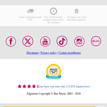
Gratis verzending vanaf
Voor 23:00 besteld,
30 dagen 'niet goed
€ 99,-
morgen in huis (mits
geld terug' garantie!
op voorraad)
BLOG
Disclaimer
|
Privacy policy
|
Cookie-instellingen
op basis van meer dan 113.816 klantreviews
Algemene Copyright © Bax Music 2003 - 2026