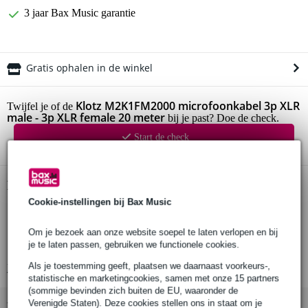
3 jaar Bax Music garantie
Gratis ophalen in de winkel
Klotz M2K1FM2000 microfoonkabel 3p XLR
Twijfel je of de
male - 3p XLR female 20 meter
bij je past? Doe de check.
Start de check
Productinformatie
Cookie-instellingen bij Bax Music
microfoonkabel
connectoren zijde 1: 3p XLR male
Om je bezoek aan onze website soepel te laten verlopen en bij
je te laten passen, gebruiken we functionele cookies.
connectoren zijde 2: 3p XLR female
Als je toestemming geeft, plaatsen we daarnaast voorkeurs-,
Bekijk alle productspecificaties
statistische en marketingcookies, samen met onze 15 partners
(sommige bevinden zich buiten de EU, waaronder de
Verenigde Staten). Deze cookies stellen ons in staat om je
Bekijk ook eens (8)