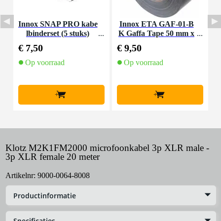
Innox SNAP PRO kabe
Innox ETA GAF-01-B
S
lbinderset (5 stuks)
K Gaffa Tape 50 mm x
u
50 m zwart
€ 7,50
€ 9,50
€
Op voorraad
Op voorraad
+
+
Klotz M2K1FM2000 microfoonkabel 3p XLR male -
3p XLR female 20 meter
Artikelnr:
9000-0064-8008
Productinformatie
Specificaties