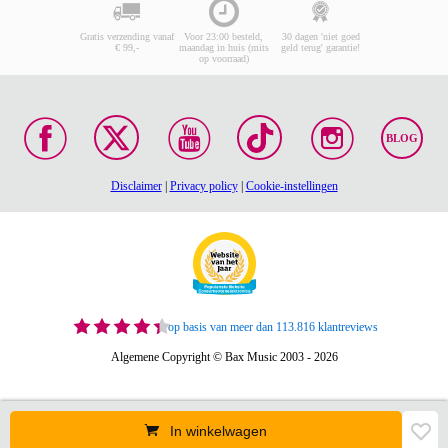
Gratis verzending vanaf
Voor 23:00 besteld,
30 dagen 'niet goed
€ 99,-
maandag in huis (mits
geld terug' garantie!
op voorraad)
BLOG
Disclaimer
|
Privacy policy
|
Cookie-instellingen
op basis van meer dan 113.816 klantreviews
Algemene Copyright © Bax Music 2003 - 2026
In winkelwagen