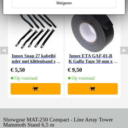
Weigeren
Innox Snap 27 kabelbi
Innox ETA GAF-01-B
D
nder met klittenband s
K Gaffa Tape 50 mm x
X
mal zwart (10 stuks)
50 m zwart
€ 5,50
€ 9,50
€
Op voorraad
Op voorraad
+
+
Showgear MAT-250 Compact - Line Array Tower
Mammoth Stand 6,5 m