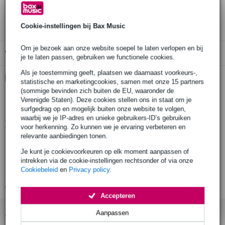
3 jaar Bax Music garantie
Cookie-instellingen bij Bax Music
Om je bezoek aan onze website soepel te laten verlopen en bij
Gratis ophalen in de winkel
je te laten passen, gebruiken we functionele cookies.
Als je toestemming geeft, plaatsen we daarnaast voorkeurs-,
Kies nu voor 2 jaar extra Bax Music garantie en meer
statistische en marketingcookies, samen met onze 15 partners
voordelen
(sommige bevinden zich buiten de EU, waaronder de
€ 241,45 eenmalig
Verenigde Staten). Deze cookies stellen ons in staat om je
surfgedrag op en mogelijk buiten onze website te volgen,
waarbij we je IP-adres en unieke gebruikers-ID’s gebruiken
Productinformatie
voor herkenning. Zo kunnen we je ervaring verbeteren en
relevante aanbiedingen tonen.
Maximale hoogte: 6,5 m
Je kunt je cookievoorkeuren op elk moment aanpassen of
Maximaal draagvermogen: 250 kg
intrekken via de cookie-instellingen rechtsonder of via onze
Lengte (ingeklapt): 540 mm
Cookiebeleid
en
Privacy policy
.
Bekijk alle productspecificaties
Accepteren
Accessoires (3)
Aanpassen