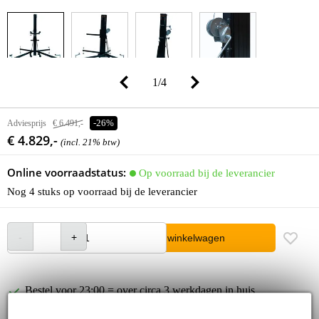
1
/
4
Adviesprijs
€ 6.491,-
-26%
€ 4.829,-
(incl. 21% btw)
Online voorraadstatus:
Op voorraad bij de leverancier
Nog 4 stuks op voorraad bij de leverancier
In winkelwagen
Bestel voor 23:00 = over circa 3 werkdagen in huis
30 dagen 'niet goed geld terug' garantie