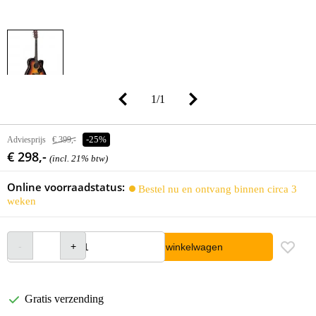
1
/
1
Adviesprijs
€ 399,-
-25%
€ 298,-
(incl. 21% btw)
Online voorraadstatus:
Bestel nu en ontvang binnen circa 3
weken
In winkelwagen
Gratis verzending