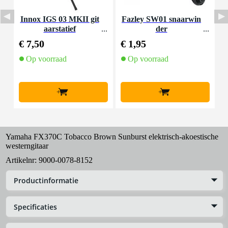
Innox IGS 03 MKII git
Fazley SW01 snaarwin
aarstatief
der
K
€ 7,50
€ 1,95
€
Op voorraad
Op voorraad
+
+
Yamaha FX370C Tobacco Brown Sunburst elektrisch-akoestische
westerngitaar
Artikelnr:
9000-0078-8152
Productinformatie
Specificaties