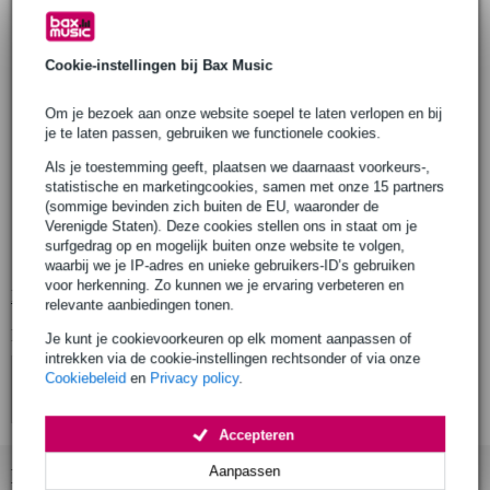
model: FX370C
kleur: Tobacco Brown Sunburst
Cookie-instellingen bij Bax Music
body
stijl: dreadnought
Om je bezoek aan onze website soepel te laten verlopen en bij
bovenblad: sparrenhout (spruce)
je te laten passen, gebruiken we functionele cookies.
zij- en achterkant: tropisch toonhout
Als je toestemming geeft, plaatsen we daarnaast voorkeurs-,
hals
statistische en marketingcookies, samen met onze 15 partners
verbinding: gelijmd
(sommige bevinden zich buiten de EU, waaronder de
Verenigde Staten). Deze cookies stellen ons in staat om je
materiaal: tropisch toonhout
surfgedrag op en mogelijk buiten onze website te volgen,
afwerking: mat
waarbij we je IP-adres en unieke gebruikers-ID’s gebruiken
voor herkenning. Zo kunnen we je ervaring verbeteren en
Bekijk alle productspecificaties
relevante aanbiedingen tonen.
Bekijk ook eens (4)
Je kunt je cookievoorkeuren op elk moment aanpassen of
intrekken via de cookie-instellingen rechtsonder of via onze
Cookiebeleid
en
Privacy policy
.
Accepteren
Aanpassen
Bekijk ook eens (2)