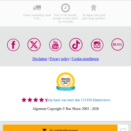
Gratis verzending vanaf
Voor 23:00 besteld,
30 dagen 'niet goed
€ 99,-
morgen in huis (mits
geld terug' garantie!
op voorraad)
BLOG
Disclaimer
|
Privacy policy
|
Cookie-instellingen
op basis van meer dan 113.816 klantreviews
Algemene Copyright © Bax Music 2003 - 2026
In winkelwagen