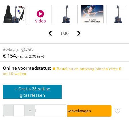
Video
1
/
36
Adviesprijs
€ 157,70
€ 154,-
(incl. 21% btw)
Online voorraadstatus:
Bestel nu en ontvang binnen circa 6
tot 10 weken
+ Gratis 36 online
gitaarlessen
In winkelwagen