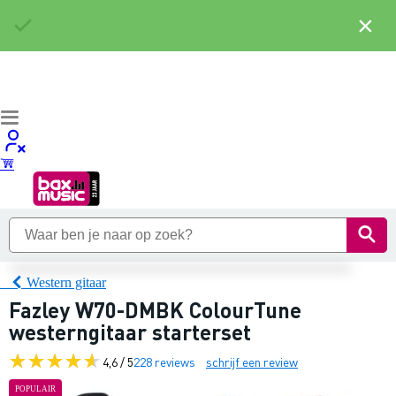
×
Western gitaar
Fazley W70-DMBK ColourTune
westerngitaar starterset
4,6 / 5
228 reviews
schrijf een review
POPULAIR