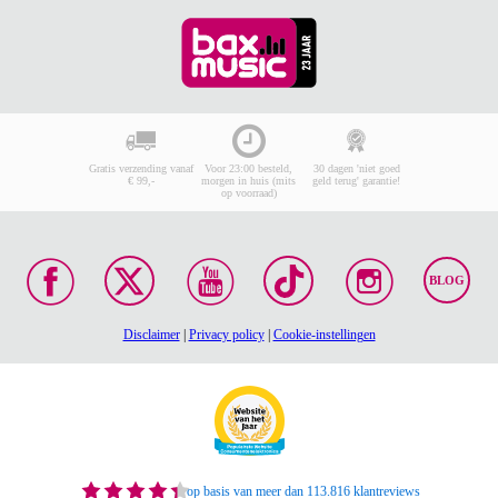
Gratis verzending vanaf
Voor 23:00 besteld,
30 dagen 'niet goed
€ 99,-
morgen in huis (mits
geld terug' garantie!
op voorraad)
BLOG
Disclaimer
|
Privacy policy
|
Cookie-instellingen
op basis van meer dan 113.816 klantreviews