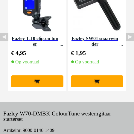
Fazley T-10 clip-on tun
Fazley SW01 snaarwin
er
der
K
€ 4,95
€ 1,95
€
Op voorraad
Op voorraad
+
+
Fazley W70-DMBK ColourTune westerngitaar
starterset
Artikelnr:
9000-0146-1409