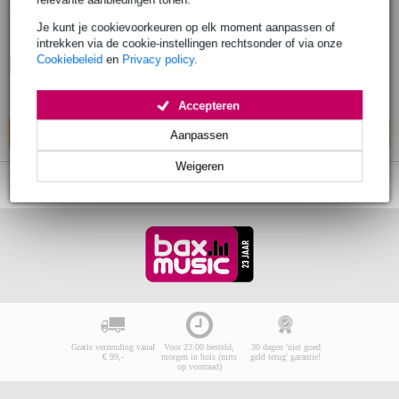
Je kunt je cookievoorkeuren op elk moment aanpassen of
€ 205,-
intrekken via de cookie-instellingen rechtsonder of via onze
Cookiebeleid
en
Privacy policy
.
🔥HOT & NEW
Levertijd onbekend
Wel in
2 winkels
op voorraad
Accepteren
In mijn winkelwagen
Aanpassen
Weigeren
Gratis verzending vanaf
Voor 23:00 besteld,
30 dagen 'niet goed
€ 99,-
morgen in huis (mits
geld terug' garantie!
op voorraad)