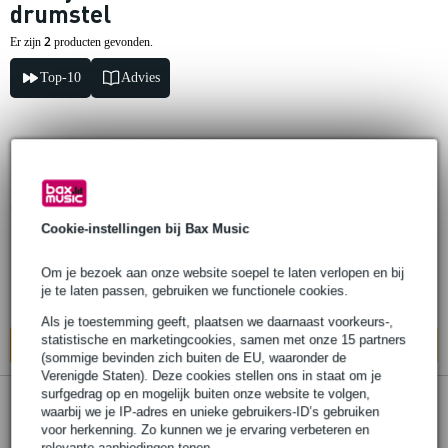
drumstel
2
Er zijn
producten gevonden.
Top-10
Advies
3 reviews
Laney DH80 Drumhub drummonitor voor
elektronisch drumstel
Cookie-instellingen bij Bax Music
€ 334,-
Adviesprijs
€ 377,-
Om je bezoek aan onze website soepel te laten verlopen en bij
je te laten passen, gebruiken we functionele cookies.
Op voorraad bij de leverancier
Als je toestemming geeft, plaatsen we daarnaast voorkeurs-,
statistische en marketingcookies, samen met onze 15 partners
In mijn winkelwagen
(sommige bevinden zich buiten de EU, waaronder de
Verenigde Staten). Deze cookies stellen ons in staat om je
surfgedrag op en mogelijk buiten onze website te volgen,
waarbij we je IP-adres en unieke gebruikers-ID’s gebruiken
Laney DH40 Drumhub drumversterker
voor herkenning. Zo kunnen we je ervaring verbeteren en
voor elektronisch drumstel 40W
relevante aanbiedingen tonen.