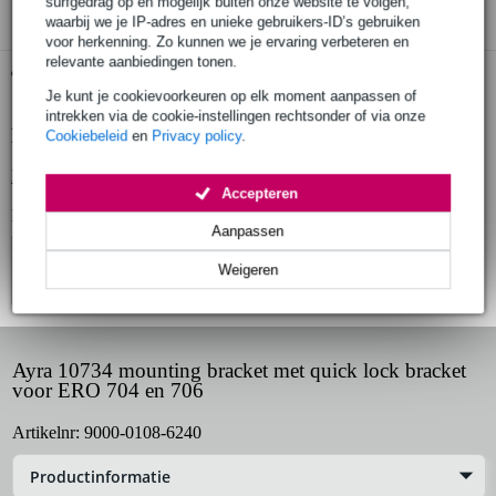
surfgedrag op en mogelijk buiten onze website te volgen,
waarbij we je IP-adres en unieke gebruikers-ID’s gebruiken
voor herkenning. Zo kunnen we je ervaring verbeteren en
relevante aanbiedingen tonen.
Gratis ophalen in de winkel
Je kunt je cookievoorkeuren op elk moment aanpassen of
intrekken via de cookie-instellingen rechtsonder of via onze
Productinformatie
Cookiebeleid
en
Privacy policy
.
Bekijk alle productspecificaties
Accepteren
Bekijk ook eens (2)
Aanpassen
Weigeren
Ayra 10734 mounting bracket met quick lock bracket
voor ERO 704 en 706
Artikelnr:
9000-0108-6240
Productinformatie