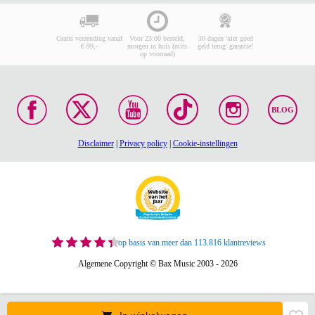
Gratis verzending vanaf
Voor 23:00 besteld,
30 dagen 'niet goed
€ 99,-
morgen in huis (mits
geld terug' garantie!
op voorraad)
BLOG
Disclaimer
|
Privacy policy
|
Cookie-instellingen
op basis van meer dan 113.816 klantreviews
Algemene Copyright © Bax Music 2003 - 2026