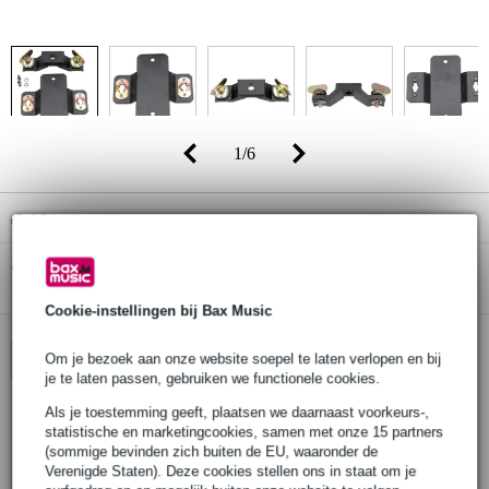
1
/
6
€ 12,-
(incl. 21% btw)
Online voorraadstatus:
Bestel nu en ontvang binnen circa 9
weken
Cookie-instellingen bij Bax Music
Om je bezoek aan onze website soepel te laten verlopen en bij
In winkelwagen
je te laten passen, gebruiken we functionele cookies.
Als je toestemming geeft, plaatsen we daarnaast voorkeurs-,
statistische en marketingcookies, samen met onze 15 partners
30 dagen 'niet goed geld terug' garantie
(sommige bevinden zich buiten de EU, waaronder de
Verenigde Staten). Deze cookies stellen ons in staat om je
3 jaar Bax Music garantie