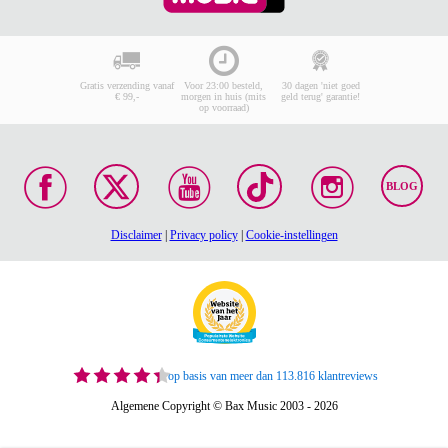
Gratis verzending vanaf
Voor 23:00 besteld,
30 dagen 'niet goed
€ 99,-
morgen in huis (mits
geld terug' garantie!
op voorraad)
BLOG
Disclaimer
|
Privacy policy
|
Cookie-instellingen
op basis van meer dan 113.816 klantreviews
Algemene Copyright © Bax Music 2003 - 2026