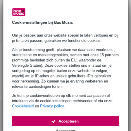
Bestel voor 23:00 = morgen in huis
30 dagen 'niet goed geld terug' garantie
Cookie-instellingen bij Bax Music
3 jaar Bax Music garantie
Om je bezoek aan onze website soepel te laten verlopen en bij
je te laten passen, gebruiken we functionele cookies.
Gratis ophalen in de winkel
Als je toestemming geeft, plaatsen we daarnaast voorkeurs-,
statistische en marketingcookies, samen met onze 15 partners
(sommige bevinden zich buiten de EU, waaronder de
Productinformatie
Verenigde Staten). Deze cookies stellen ons in staat om je
surfgedrag op en mogelijk buiten onze website te volgen,
afwerking: verchroomd
waarbij we je IP-adres en unieke gebruikers-ID’s gebruiken
voor herkenning. Zo kunnen we je ervaring verbeteren en
aantal: 2x links, 2x rechts
relevante aanbiedingen tonen.
Bekijk alle productspecificaties
Je kunt je cookievoorkeuren op elk moment aanpassen of
intrekken via de cookie-instellingen rechtsonder of via onze
Cookiebeleid
en
Privacy policy
.
Accessoires (12)
Accepteren
Aanpassen