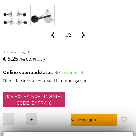
1
/
2
Adviesprijs
€ 12,-
€ 5,25
(incl. 21% btw)
Online voorraadstatus:
Op voorraad
Nog 433 stuks op voorraad in ons magazijn
10% EXTRA KORTING MET
CODE: EXTRA10
In winkelwagen