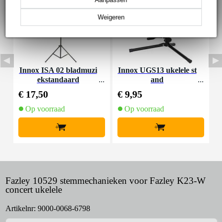
Weigeren
Innox ISA 02 bladmuzi
Innox UGS13 ukelele st
I
ekstandaard
and
€ 17,50
€ 9,95
€
Op voorraad
Op voorraad
+
+
Fazley 10529 stemmechanieken voor Fazley K23-W
concert ukelele
Artikelnr:
9000-0068-6798