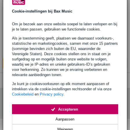
1
Er is
product gevonden.
Cookie-instellingen bij Bax Music
Cordoba Rodriguez 2024 (Pre-owned)
Om je bezoek aan onze website soepel te laten verlopen en bij
je te laten passen, gebruiken we functionele cookies.
€ 3.099,-
Als je toestemming geeft, plaatsen we daarnaast voorkeurs-,
Op voorraad
statistische en marketingcookies, samen met onze 15 partners
(sommige bevinden zich buiten de EU, waaronder de
Ook in
1 winkel
op voorraad
Verenigde Staten). Deze cookies stellen ons in staat om je
surfgedrag op en mogelijk buiten onze website te volgen,
In mijn winkelwagen
waarbij we je IP-adres en unieke gebruikers-ID’s gebruiken
voor herkenning. Zo kunnen we je ervaring verbeteren en
relevante aanbiedingen tonen.
Je kunt je cookievoorkeuren op elk moment aanpassen of
intrekken via de cookie-instellingen rechtsonder of via onze
Cookiebeleid
en
Privacy policy
.
Accepteren
Aanpassen
Weigeren