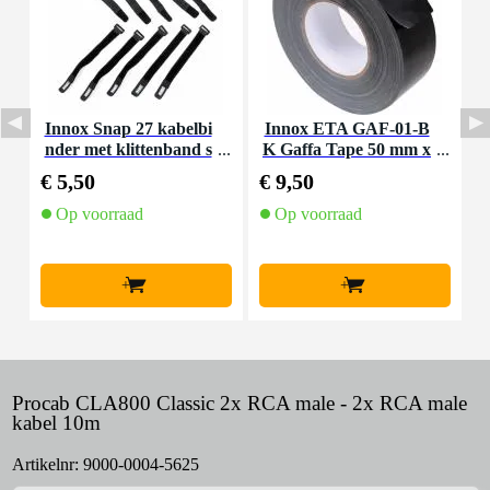
Innox Snap 27 kabelbi
Innox ETA GAF-01-B
P
nder met klittenband s
K Gaffa Tape 50 mm x
c
mal zwart (10 stuks)
50 m zwart
€ 5,50
€ 9,50
€
Op voorraad
Op voorraad
+
+
Procab CLA800 Classic 2x RCA male - 2x RCA male
kabel 10m
Artikelnr:
9000-0004-5625