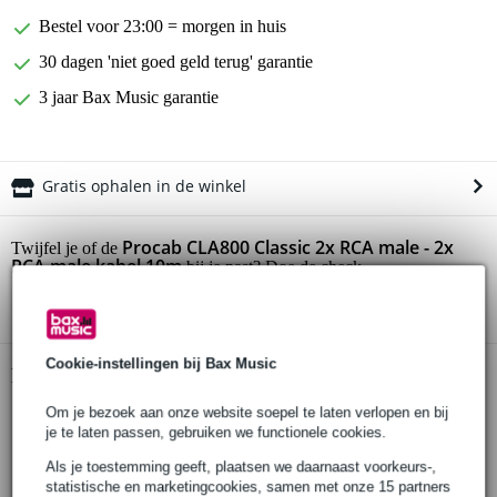
Bestel voor 23:00 = morgen in huis
30 dagen 'niet goed geld terug' garantie
3 jaar Bax Music garantie
Gratis ophalen in de winkel
Procab CLA800 Classic 2x RCA male - 2x
Twijfel je of de
RCA male kabel 10m
bij je past? Doe de check.
Start de check
Cookie-instellingen bij Bax Music
Productinformatie
Om je bezoek aan onze website soepel te laten verlopen en bij
RCA kabel
je te laten passen, gebruiken we functionele cookies.
male RCA connectoren
Als je toestemming geeft, plaatsen we daarnaast voorkeurs-,
met vergulde contacten
statistische en marketingcookies, samen met onze 15 partners