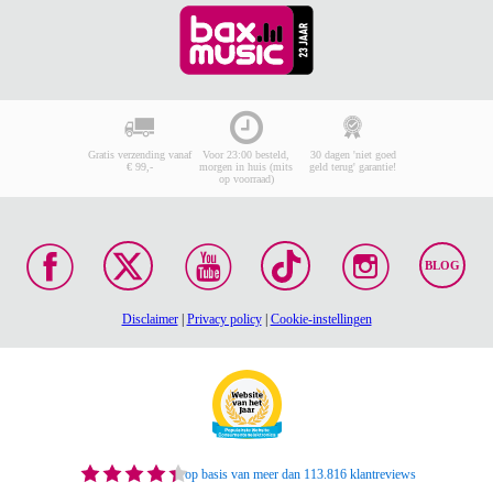
Gratis verzending vanaf
Voor 23:00 besteld,
30 dagen 'niet goed
€ 99,-
morgen in huis (mits
geld terug' garantie!
op voorraad)
BLOG
Disclaimer
|
Privacy policy
|
Cookie-instellingen
op basis van meer dan 113.816 klantreviews