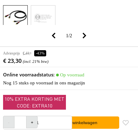
1
/
2
Adviesprijs
€ 41,-
-43%
€ 23,30
(incl. 21% btw)
Online voorraadstatus:
Op voorraad
Nog 15 stuks op voorraad in ons magazijn
10% EXTRA KORTING MET
CODE: EXTRA10
In winkelwagen