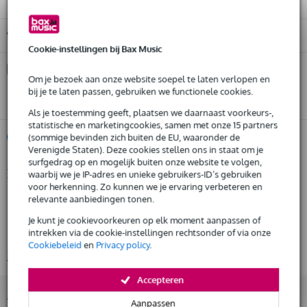
Gratis ophalen in de winkel
Cookie-instellingen bij Bax Music
Kies nu voor 2 jaar extra Bax Music garantie en meer
voordelen
Om je bezoek aan onze website soepel te laten verlopen en
bij je te laten passen, gebruiken we functionele cookies.
€ 15,40 eenmalig
Als je toestemming geeft, plaatsen we daarnaast voorkeurs-,
statistische en marketingcookies, samen met onze 15 partners
%
Huur dit product
(sommige bevinden zich buiten de EU, waaronder de
Verenigde Staten). Deze cookies stellen ons in staat om je
surfgedrag op en mogelijk buiten onze website te volgen,
Productinformatie
waarbij we je IP-adres en unieke gebruikers-ID’s gebruiken
Huur dit product al vanaf 22 euro per maand
voor herkenning. Zo kunnen we je ervaring verbeteren en
Huur meerdere producten tegelijk: min. € 300,- en max.
Doughty T45901
relevante aanbiedingen tonen.
€ 2.500,-
Gratis
H-frame klein
thuisbezorgd of op te halen in de winkel
Je kunt je cookievoorkeuren op elk moment aanpassen of
Al na 4 maanden maandelijks opzegbaar
intrekken via de cookie-instellingen rechtsonder of via onze
draagvermogen: TUV-gekeurd tot 200 kg
De mogelijkheid om je product(en) met korting te kopen
Cookiebeleid
en
Privacy policy
.
Bekijk alle productspecificaties
Snelle vervanging door Bax Music bij een defect
Accepteren
Accessoires (1)
Huur dit product
Aanpassen