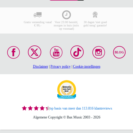
Gratis verzending vanaf
Voor 23:00 besteld,
30 dagen 'niet goed
€ 99,-
morgen in huis (mits
geld terug' garantie!
op voorraad)
BLOG
Disclaimer
|
Privacy policy
|
Cookie-instellingen
op basis van meer dan 113.816 klantreviews
Algemene Copyright © Bax Music 2003 - 2026