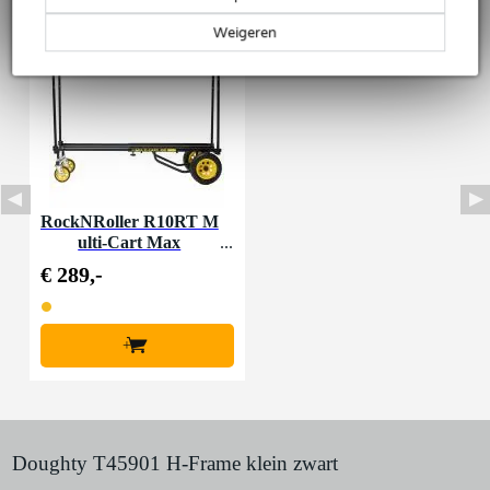
Weigeren
RockNRoller R10RT M
ulti-Cart Max
€ 289,-
+
Doughty T45901 H-Frame klein zwart