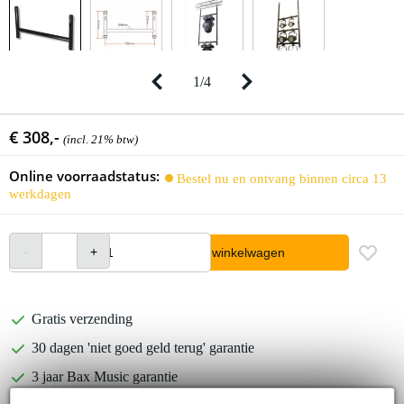
1
/
4
€ 308,-
(incl. 21% btw)
Online voorraadstatus:
Bestel nu en ontvang binnen circa 13
werkdagen
In winkelwagen
Gratis verzending
30 dagen 'niet goed geld terug' garantie
3 jaar Bax Music garantie