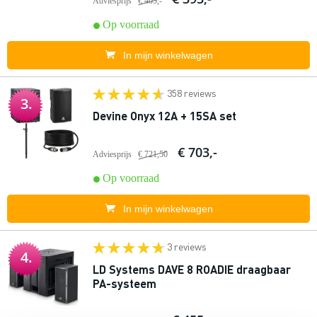
Adviesprijs
€ 405,-
Op voorraad
In mijn winkelwagen
358 reviews
3.
Devine Onyx 12A + 15SA set
€ 703,-
Adviesprijs
€ 721,50
Op voorraad
In mijn winkelwagen
3 reviews
4.
LD Systems DAVE 8 ROADIE draagbaar
PA-systeem