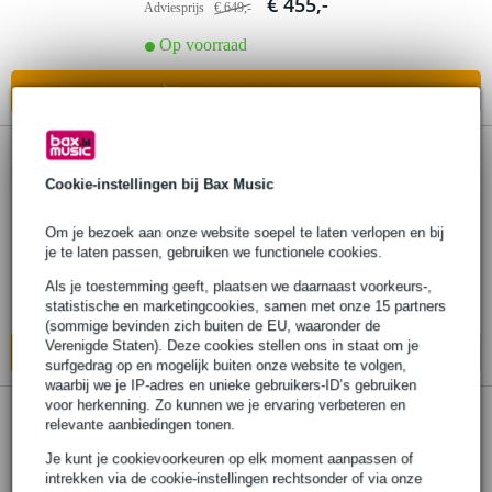
€ 455,-
Adviesprijs
€ 649,-
Op voorraad
In mijn winkelwagen
5 reviews
5.
LD Systems Dave 8 XS draagbaar PA-
Cookie-instellingen bij Bax Music
systeem zwart
Om je bezoek aan onze website soepel te laten verlopen en bij
je te laten passen, gebruiken we functionele cookies.
€ 385,-
Adviesprijs
€ 535,-
Als je toestemming geeft, plaatsen we daarnaast voorkeurs-,
Op voorraad
statistische en marketingcookies, samen met onze 15 partners
(sommige bevinden zich buiten de EU, waaronder de
Verenigde Staten). Deze cookies stellen ons in staat om je
In mijn winkelwagen
surfgedrag op en mogelijk buiten onze website te volgen,
waarbij we je IP-adres en unieke gebruikers-ID’s gebruiken
voor herkenning. Zo kunnen we je ervaring verbeteren en
5 reviews
6.
relevante aanbiedingen tonen.
dB Technologies ES 503 set
Je kunt je cookievoorkeuren op elk moment aanpassen of
intrekken via de cookie-instellingen rechtsonder of via onze