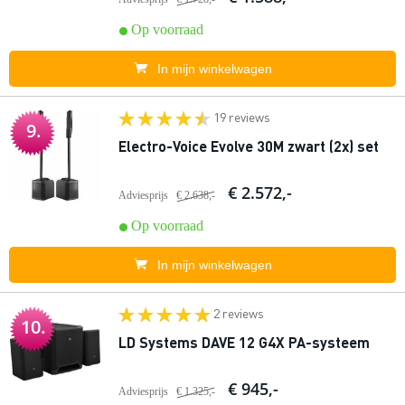
Op voorraad
In mijn winkelwagen
19 reviews
9.
Electro-Voice Evolve 30M zwart (2x) set
€ 2.572,-
Adviesprijs
€ 2.638,-
Op voorraad
In mijn winkelwagen
2 reviews
10.
LD Systems DAVE 12 G4X PA-systeem
€ 945,-
Adviesprijs
€ 1.325,-