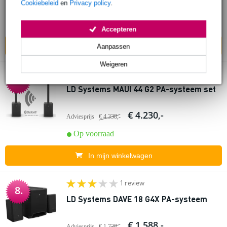
€ 739,-
Cookiebeleid
en
Privacy policy
.
Adviesprijs
€ 1.347,-
Op voorraad
Accepteren
In mijn winkelwagen
Aanpassen
Weigeren
4 reviews
7.
LD Systems MAUI 44 G2 PA-systeem set
€ 4.230,-
Adviesprijs
€ 4.338,-
Op voorraad
In mijn winkelwagen
1 review
8.
LD Systems DAVE 18 G4X PA-systeem
€ 1.588,-
Adviesprijs
€ 1.728,-