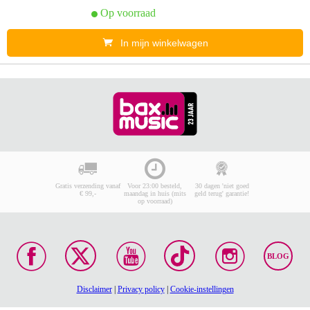
Op voorraad
In mijn winkelwagen
Gratis verzending vanaf
Voor 23:00 besteld,
30 dagen 'niet goed
€ 99,-
maandag in huis (mits
geld terug' garantie!
op voorraad)
BLOG
Disclaimer
|
Privacy policy
|
Cookie-instellingen