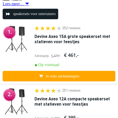
Lees meer…
speakersets voor entertainers
252 reviews
1.
Devine Axeo 15A grote speakerset met
statieven voor feestjes
€ 461,-
Adviesprijs
€ 473,-
Op voorraad
In mijn winkelwagen
251 reviews
2.
Devine Axeo 12A compacte speakerset
met statieven voor feestjes
€ 395,-