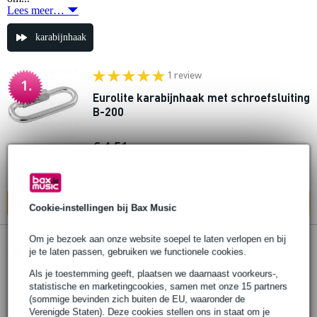
Lees meer…
karabijnhaak
1 review
1.
Eurolite karabijnhaak met schroefsluiting
B-200
€ 4,51
Op voorraad
In mijn winkelwagen
Cookie-instellingen bij Bax Music
Om je bezoek aan onze website soepel te laten verlopen en bij
1 review
2.
je te laten passen, gebruiken we functionele cookies.
Eurolite karabijnhaak met schroefsluiting
Als je toestemming geeft, plaatsen we daarnaast voorkeurs-,
A-50 zwart
statistische en marketingcookies, samen met onze 15 partners
(sommige bevinden zich buiten de EU, waaronder de
€ 3,-
Verenigde Staten). Deze cookies stellen ons in staat om je