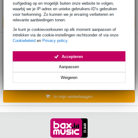
surfgedrag op en mogelijk buiten onze website te volgen,
waarbij we je IP-adres en unieke gebruikers-ID’s gebruiken
Op voorraad
voor herkenning. Zo kunnen we je ervaring verbeteren en
relevante aanbiedingen tonen.
In mijn winkelwagen
Je kunt je cookievoorkeuren op elk moment aanpassen of
intrekken via de cookie-instellingen rechtsonder of via onze
Eurolite karabijnhaak met schroefsluiting
Cookiebeleid
en
Privacy policy
.
3.
A-90
Accepteren
€ 0,95
Adviesprijs
€ 9,-
Aanpassen
10% EXTRA
Op voorraad
KORTING MET
Weigeren
CODE: EXTRA10
In mijn winkelwagen