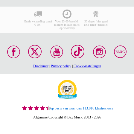
Gratis verzending vanaf
Voor 23:00 besteld,
30 dagen 'niet goed
€ 99,-
morgen in huis (mits
geld terug' garantie!
op voorraad)
BLOG
Disclaimer
|
Privacy policy
|
Cookie-instellingen
op basis van meer dan 113.816 klantreviews
Algemene Copyright © Bax Music 2003 - 2026