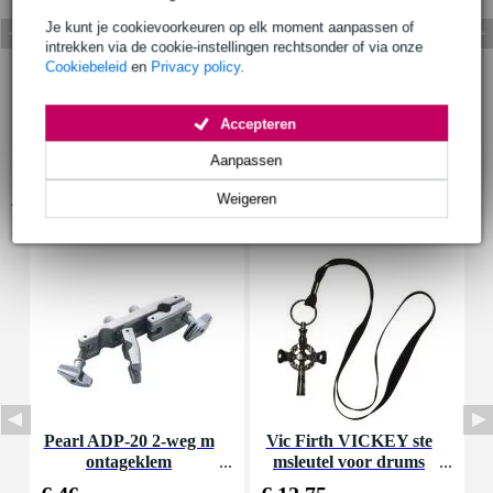
Je kunt je cookievoorkeuren op elk moment aanpassen of
intrekken via de cookie-instellingen rechtsonder of via onze
Cookiebeleid
en
Privacy policy
.
Accepteren
Aanpassen
Accessoires (6)
Weigeren
Pearl ADP-20 2-weg m
Vic Firth VICKEY ste
P
ontageklem
msleutel voor drums
o