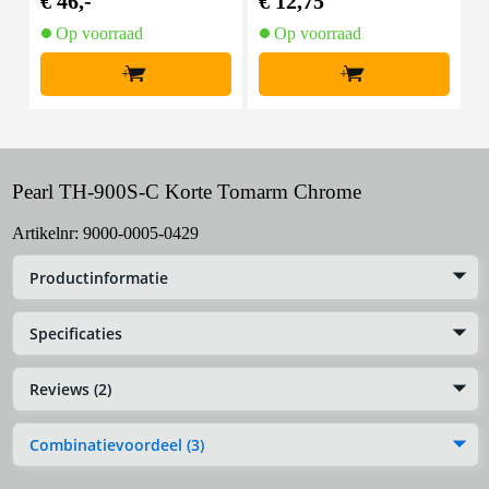
€ 46,-
€ 12,75
€
Op voorraad
Op voorraad
+
+
Pearl TH-900S-C Korte Tomarm Chrome
Artikelnr:
9000-0005-0429
Productinformatie
Specificaties
Reviews (2)
Combinatievoordeel (3)