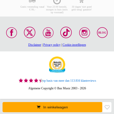
Gratis verzending vanaf
Voor 23:00 besteld,
30 dagen 'niet goed
€ 99,-
morgen in huis (mits
geld terug' garantie!
op voorraad)
BLOG
Disclaimer
|
Privacy policy
|
Cookie-instellingen
op basis van meer dan 113.816 klantreviews
Algemene Copyright © Bax Music 2003 - 2026
In winkelwagen