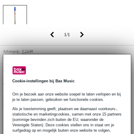
1
/
1
Adviesprijs
€ 13,10
€ 12,50
(incl. 21% btw)
Online voorraadstatus:
Op voorraad
Nog 11 stuks op voorraad in ons magazijn
Cookie-instellingen bij Bax Music
(en extra voorraad beschikbaar bij de leverancier)
Om je bezoek aan onze website soepel te laten verlopen en bij
je te laten passen, gebruiken we functionele cookies.
In winkelwagen
Als je toestemming geeft, plaatsen we daarnaast voorkeurs-,
statistische en marketingcookies, samen met onze 15 partners
(sommige bevinden zich buiten de EU, waaronder de
Verenigde Staten). Deze cookies stellen ons in staat om je
Bestel voor 23:00 = morgen in huis
surfgedrag op en mogelijk buiten onze website te volgen,