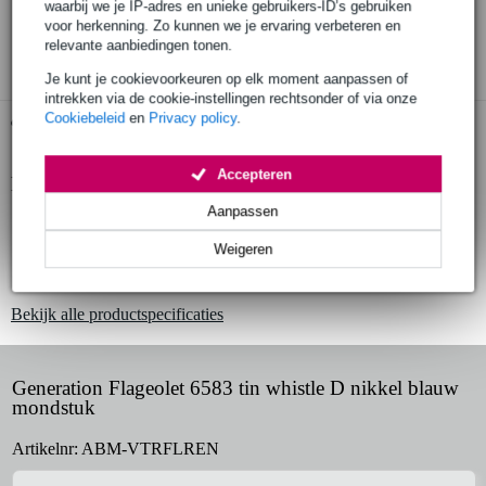
30 dagen 'niet goed geld terug' garantie
waarbij we je IP-adres en unieke gebruikers-ID’s gebruiken
voor herkenning. Zo kunnen we je ervaring verbeteren en
3 jaar Bax Music garantie
relevante aanbiedingen tonen.
Je kunt je cookievoorkeuren op elk moment aanpassen of
intrekken via de cookie-instellingen rechtsonder of via onze
Cookiebeleid
en
Privacy policy
.
Gratis ophalen in de winkel
Accepteren
Productinformatie
Aanpassen
tinwhistle in D-stemming
Weigeren
kleur: zilverkleurig, blauw mondstuk
materiaal: nikkel (nickel plated)
Bekijk alle productspecificaties
Generation Flageolet 6583 tin whistle D nikkel blauw
mondstuk
Artikelnr:
ABM-VTRFLREN