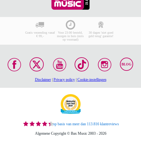
Gratis verzending vanaf
Voor 23:00 besteld,
30 dagen 'niet goed
€ 99,-
morgen in huis (mits
geld terug' garantie!
op voorraad)
BLOG
Disclaimer
|
Privacy policy
|
Cookie-instellingen
op basis van meer dan 113.816 klantreviews
Algemene Copyright © Bax Music 2003 - 2026