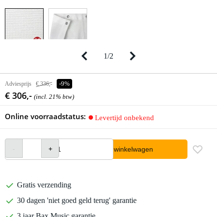
1
/
2
Adviesprijs
€ 336,-
-9%
€ 306,-
(incl. 21% btw)
Online voorraadstatus:
Levertijd onbekend
In winkelwagen
Gratis verzending
30 dagen 'niet goed geld terug' garantie
3 jaar Bax Music garantie