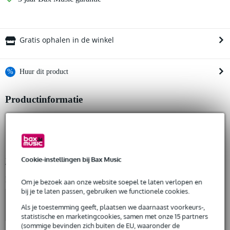
Gratis ophalen in de winkel
%
Huur dit product
Productinformatie
Huur dit product al vanaf 22 euro per maand
Huur meerdere producten tegelijk: min. € 300,- en max.
gaasdoek
€ 2.500,-
Gratis
gezoomd
thuisbezorgd of op te halen in de winkel
Al na 4 maanden maandelijks opzegbaar
montageringen aan alle zijden met interval van 50 cm
De mogelijkheid om je product(en) met korting te kopen
Cookie-instellingen bij Bax Music
Bekijk alle productspecificaties
Snelle vervanging door Bax Music bij een defect
Bekijk ook eens (4)
Om je bezoek aan onze website soepel te laten verlopen en
bij je te laten passen, gebruiken we functionele cookies.
Huur dit product
Als je toestemming geeft, plaatsen we daarnaast voorkeurs-,
statistische en marketingcookies, samen met onze 15 partners
(sommige bevinden zich buiten de EU, waaronder de