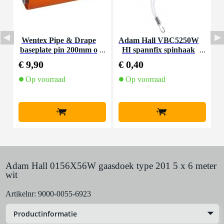
Wentex Pipe & Drape
Adam Hall VBC5250W
A
baseplate pin 200mm o
HI spannfix spinhaak
ranje
wit 25 cm stalen haak
2
€ 9,90
€ 0,40
€
Op voorraad
Op voorraad
+
+
Adam Hall 0156X56W gaasdoek type 201 5 x 6 meter
wit
Artikelnr:
9000-0055-6923
Productinformatie