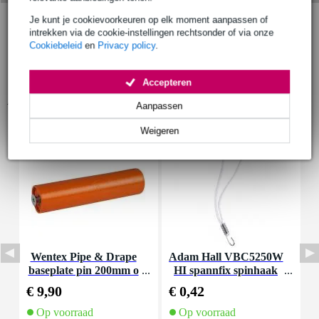
Je kunt je cookievoorkeuren op elk moment aanpassen of
intrekken via de cookie-instellingen rechtsonder of via onze
Cookiebeleid
en
Privacy policy
.
Accepteren
Accessoires (9)
Aanpassen
Weigeren
Wentex Pipe & Drape
Adam Hall VBC5250W
A
baseplate pin 200mm o
HI spannfix spinhaak
ranje
wit 25 cm stalen haak
2
€ 9,90
€ 0,42
€
Op voorraad
Op voorraad