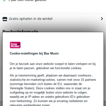
Gratis ophalen in de winkel
Productinformatie
gaasdoek
gezoomd
montageringen aan alle zijden met interval van 50 cm
Cookie-instellingen bij Bax Music
Bekijk alle productspecificaties
Om je bezoek aan onze website soepel te laten verlopen en bij
je te laten passen, gebruiken we functionele cookies.
Bekijk ook eens (1)
Als je toestemming geeft, plaatsen we daarnaast voorkeurs-,
statistische en marketingcookies, samen met onze 15 partners
(sommige bevinden zich buiten de EU, waaronder de
Verenigde Staten). Deze cookies stellen ons in staat om je
surfgedrag op en mogelijk buiten onze website te volgen,
waarbij we je IP-adres en unieke gebruikers-ID’s gebruiken
voor herkenning. Zo kunnen we je ervaring verbeteren en
relevante aanbiedingen tonen.