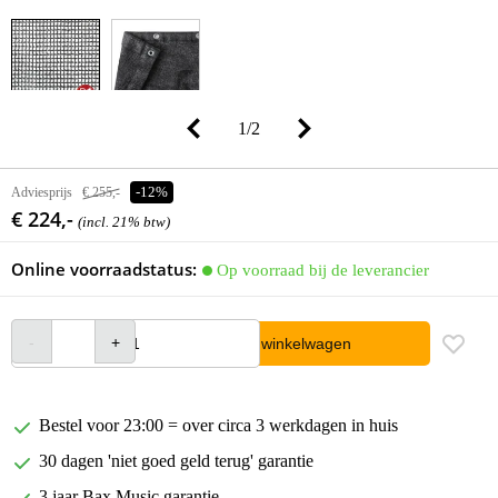
1
/
2
Adviesprijs
€ 255,-
-12%
€ 224,-
(incl. 21% btw)
Online voorraadstatus:
Op voorraad bij de leverancier
In winkelwagen
Bestel voor 23:00 = over circa 3 werkdagen in huis
30 dagen 'niet goed geld terug' garantie
3 jaar Bax Music garantie