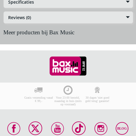
Specificaties
Reviews (0)
Meer producten bij Bax Music
Gratis verzending vanaf
Voor 23:00 besteld,
30 dagen 'niet goed
€ 99,-
maandag in huis (mits
geld terug' garantie!
op voorraad)
BLOG