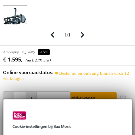
1
/
1
Adviesprijs
€ 1.870,-
-15%
€ 1.595,-
(incl. 21% btw)
Online voorraadstatus:
Bestel nu en ontvang binnen circa 12
werkdagen
In winkelwagen
Gratis verzending
Cookie-instellingen bij Bax Music
30 dagen 'niet goed geld terug' garantie