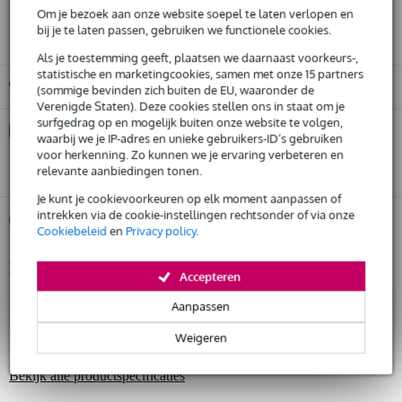
3 jaar Bax Music garantie
Om je bezoek aan onze website soepel te laten verlopen en
bij je te laten passen, gebruiken we functionele cookies.
Als je toestemming geeft, plaatsen we daarnaast voorkeurs-,
statistische en marketingcookies, samen met onze 15 partners
Gratis ophalen in de winkel
(sommige bevinden zich buiten de EU, waaronder de
Verenigde Staten). Deze cookies stellen ons in staat om je
surfgedrag op en mogelijk buiten onze website te volgen,
Kies nu voor 2 jaar extra Bax Music garantie en meer
waarbij we je IP-adres en unieke gebruikers-ID’s gebruiken
voordelen
voor herkenning. Zo kunnen we je ervaring verbeteren en
€ 79,75 eenmalig
relevante aanbiedingen tonen.
Je kunt je cookievoorkeuren op elk moment aanpassen of
intrekken via de cookie-instellingen rechtsonder of via onze
%
Huur dit product
Cookiebeleid
en
Privacy policy
.
Productinformatie
Huur dit product al vanaf 114 euro per maand
Accepteren
Huur meerdere producten tegelijk: min. € 300,- en max.
type: line operated track kit (trekkoordbediend)
Aanpassen
€ 2.500,-
Gratis
systeem/compatibiliteit: doughty six track
thuisbezorgd of op te halen in de winkel
Weigeren
Al na 4 maanden maandelijks opzegbaar
uitvoering: rechte railkit
De mogelijkheid om je product(en) met korting te kopen
Bekijk alle productspecificaties
Snelle vervanging door Bax Music bij een defect