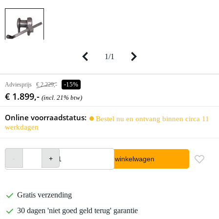
1
/
1
Adviesprijs
€ 2.229,-
-15%
€ 1.899,-
(incl. 21% btw)
Online voorraadstatus:
Bestel nu en ontvang binnen circa 11
werkdagen
In winkelwagen
Gratis verzending
30 dagen 'niet goed geld terug' garantie