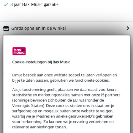
3 jaar Bax Music garantie
Gratis ophalen in de winkel
Kies nu voor 2 jaar extra Bax Music garantie en meer
voordelen
€ 94,95 eenmalig
Cookie-instellingen bij Bax Music
%
Huur dit product
Om je bezoek aan onze website soepel te laten verlopen en
bij je te laten passen, gebruiken we functionele cookies.
Productinformatie
Als je toestemming geeft, plaatsen we daarnaast voorkeurs-,
Huur dit product al vanaf 136 euro per maand
statistische en marketingcookies, samen met onze 15 partners
Huur meerdere producten tegelijk: min. € 300,- en max.
aantal producten: 1
(sommige bevinden zich buiten de EU, waaronder de
€ 2.500,-
Verenigde Staten). Deze cookies stellen ons in staat om je
Gratis
producten inbegrepen: 1 wandgemonteerde wormwiel-lier
thuisbezorgd of op te halen in de winkel
surfgedrag op en mogelijk buiten onze website te volgen,
Al na 4 maanden maandelijks opzegbaar
materiaal: gietijzer
waarbij we je IP-adres en unieke gebruikers-ID’s gebruiken
De mogelijkheid om je product(en) met korting te kopen
voor herkenning. Zo kunnen we je ervaring verbeteren en
Bekijk alle productspecificaties
Snelle vervanging door Bax Music bij een defect
relevante aanbiedingen tonen.