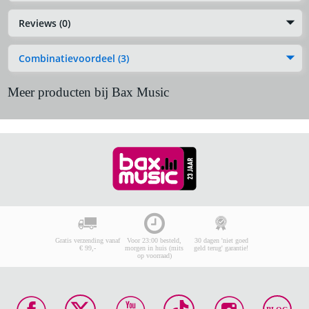
Reviews (0)
Combinatievoordeel (3)
Meer producten bij Bax Music
Gratis verzending vanaf
Voor 23:00 besteld,
30 dagen 'niet goed
€ 99,-
morgen in huis (mits
geld terug' garantie!
op voorraad)