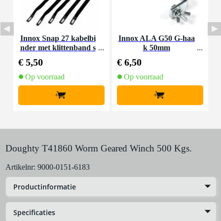
Innox Snap 27 kabelbi
Innox ALA G50 G-haa
nder met klittenband s
k 50mm
K
mal zwart (10 stuks)
€ 5,50
€ 6,50
€
Op voorraad
Op voorraad
+
+
Doughty T41860 Worm Geared Winch 500 Kgs.
Artikelnr:
9000-0151-6183
Productinformatie
Specificaties