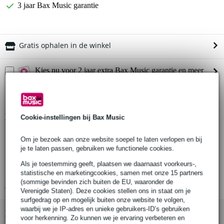
3 jaar Bax Music garantie
Gratis ophalen in de winkel
Kies nu voor 2 jaar extra Bax Music garantie en meer
voordelen
€ 5,45 eenmalig
Productinformatie
Cookie-instellingen bij Bax Music
aantal producten: 1 stuk
Om je bezoek aan onze website soepel te laten verlopen en bij
producten inbegrepen: 1x 5-weg swivel clew, thimbles geschikt
je te laten passen, gebruiken we functionele cookies.
voor 4–5mm draad
Als je toestemming geeft, plaatsen we daarnaast voorkeurs-,
materiaal: s275 mild staal
statistische en marketingcookies, samen met onze 15 partners
(sommige bevinden zich buiten de EU, waaronder de
Bekijk alle productspecificaties
Verenigde Staten). Deze cookies stellen ons in staat om je
surfgedrag op en mogelijk buiten onze website te volgen,
waarbij we je IP-adres en unieke gebruikers-ID’s gebruiken
Bekijk ook eens (2)
voor herkenning. Zo kunnen we je ervaring verbeteren en