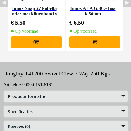
Innox Snap 27 kabelbi
Innox ALA G50 G-haa
nder met klittenband s
k 50mm
K
mal zwart (10 stuks)
€ 5,50
€ 6,50
€
Op voorraad
Op voorraad
+
+
Doughty T41200 Swivel Clew 5 Way 250 Kgs.
Artikelnr:
9000-0151-6161
Productinformatie
Specificaties
Reviews (0)