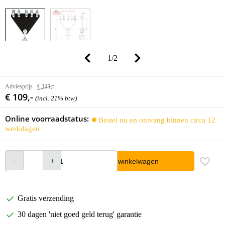
1
/
2
Adviesprijs
€ 111,-
€ 109,-
(incl. 21% btw)
Online voorraadstatus:
Bestel nu en ontvang binnen circa 12
werkdagen
In winkelwagen
Gratis verzending
30 dagen 'niet goed geld terug' garantie