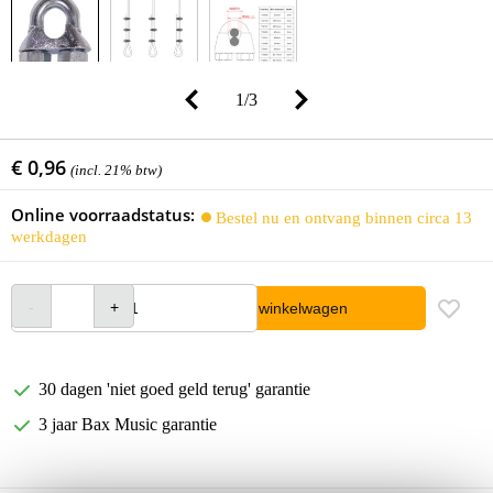
1
/
3
€ 0,96
(incl. 21% btw)
Online voorraadstatus:
Bestel nu en ontvang binnen circa 13
werkdagen
In winkelwagen
30 dagen 'niet goed geld terug' garantie
3 jaar Bax Music garantie