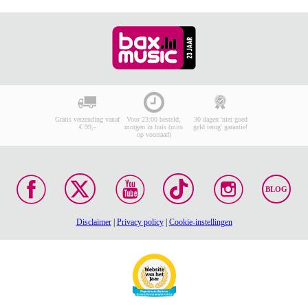
Gratis verzending vanaf
Voor 23:00 besteld,
30 dagen 'niet goed
€ 99,-
morgen in huis (mits
geld terug' garantie!
op voorraad)
BLOG
Disclaimer
|
Privacy policy
|
Cookie-instellingen