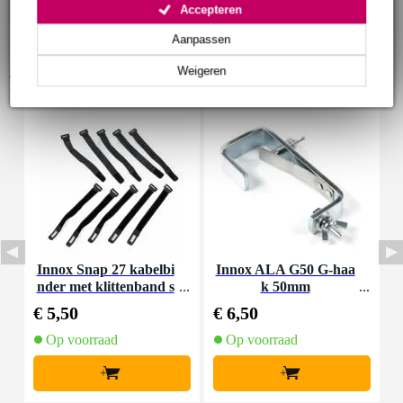
Accepteren
Aanpassen
Accessoires (7)
Weigeren
Innox Snap 27 kabelbi
Innox ALA G50 G-haa
nder met klittenband s
k 50mm
K
mal zwart (10 stuks)
€ 5,50
€ 6,50
€
Op voorraad
Op voorraad
+
+