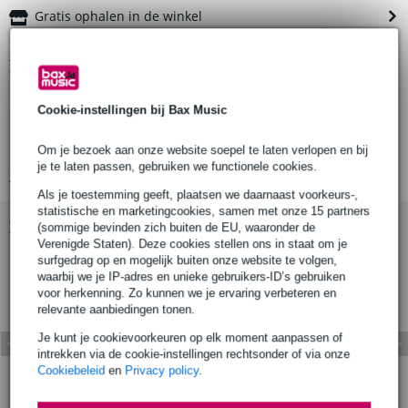
Gratis ophalen in de winkel
Productinformatie
kabelgrip voor 6-7 mm draadstalen kabels
Cookie-instellingen bij Bax Music
materiaal: gegalvaniseerd staal
conform DIN 741
Om je bezoek aan onze website soepel te laten verlopen en bij
je te laten passen, gebruiken we functionele cookies.
Bekijk alle productspecificaties
Als je toestemming geeft, plaatsen we daarnaast voorkeurs-,
statistische en marketingcookies, samen met onze 15 partners
Bekijk ook eens (8)
(sommige bevinden zich buiten de EU, waaronder de
Verenigde Staten). Deze cookies stellen ons in staat om je
surfgedrag op en mogelijk buiten onze website te volgen,
waarbij we je IP-adres en unieke gebruikers-ID’s gebruiken
voor herkenning. Zo kunnen we je ervaring verbeteren en
relevante aanbiedingen tonen.
Je kunt je cookievoorkeuren op elk moment aanpassen of
intrekken via de cookie-instellingen rechtsonder of via onze
Cookiebeleid
en
Privacy policy
.