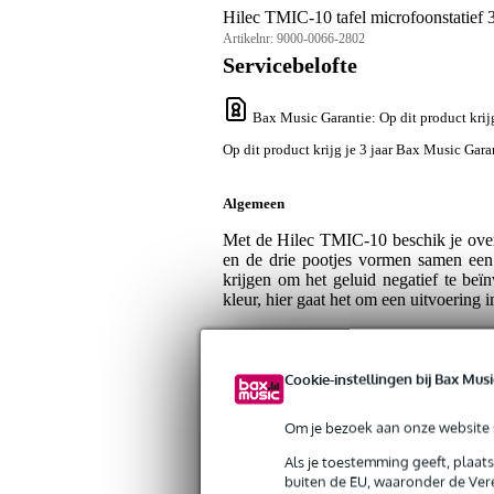
Hilec TMIC-10 tafel microfoonstatief 
Artikelnr:
9000-0066-2802
Servicebelofte
Bax Music Garantie
: Op dit product kri
Op dit product krijg je 3 jaar Bax Music Gara
Algemeen
Met de Hilec TMIC-10 beschik je over 
en de drie pootjes vormen samen een 
krijgen om het geluid negatief te beï
kleur, hier gaat het om een uitvoering i
Specificaties
Cookie-instellingen bij Bax Musi
Productkenmerken
Aantal statieven
1
Om je bezoek aan onze website s
Duurzaamheid product
nie
Als je toestemming geeft, plaat
buiten de EU, waaronder de Vere
Gewicht microfoonstatief
0 -