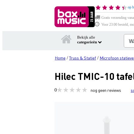
op b
Gratis verzending vana
Voor 23:00 besteld, mo
Bekijk alle
categorieën
Home
Truss & Statief
Microfoon statieve
/
/
Hilec TMIC-10 tafe
0
nog geen reviews
s