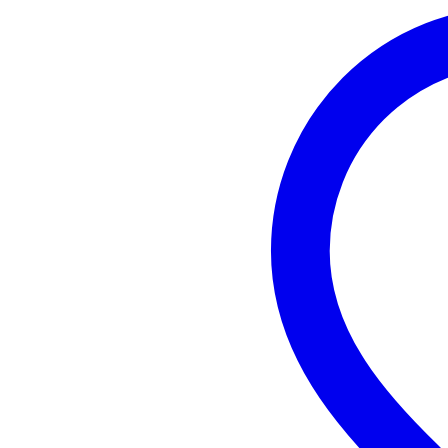
Gewicht
30
(incl. verpakking)
Afmeting
17,
(incl. verpakking)
Productspecificaties
Hilec TMIC-10
tafel microfoonstatief
hoogte: 18 cm
diameter poten: 26 cm
schroefdraadgrootte: 3/8 inch
materiaal: staal/rubber
gewicht: 0.279 kg
kleur: zwart