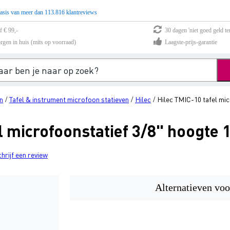
asis van meer dan 113.816 klantreviews
f € 99,-
30 dagen 'niet goed geld te
rgen in huis (mits op voorraad)
Laagste-prijs-garantie
n
Tafel & instrument microfoon statieven
Hilec
Hilec TMIC-10 tafel mic
/
/
/
l microfoonstatief 3/8" hoogte 
chrijf een review
Alternatieven voo