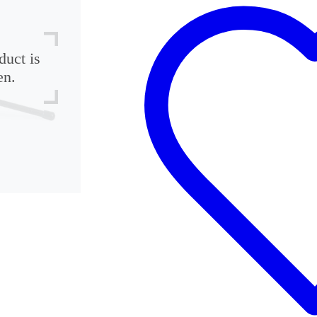
duct is
en.