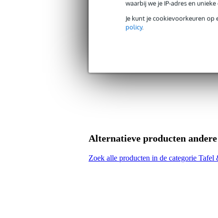
waarbij we je IP-adres en uniek
Hengel
Je kunt je cookievoorkeuren op 
policy
.
Hoogte verstelbaar
Kleur
zw
Materiaal statief
sta
Maximale hoogte statief
< 
Meegeleverde statief
ge
accessoires
Minimale hoogte statief
15 
Schroefdraadgrootte
3/8
Alternatieve producten ander
Set
Type kolom
bui
Zoek alle producten in de categorie Tafel
Type statief
taf
Type statief onderstel
fla
Gewicht en afmetingen inclusief verpakking