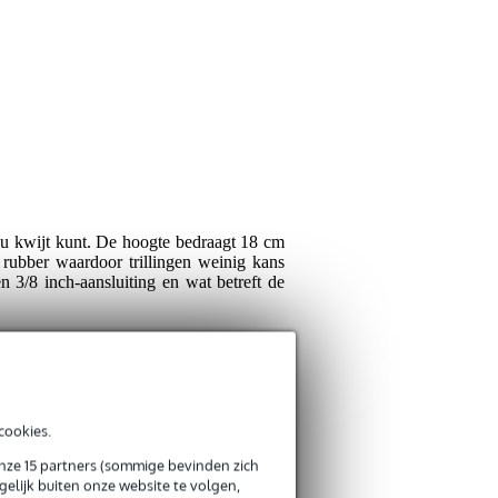
Schrijf zelf een r
Je naam
Er zijn nog geen reviews
Je beoordeling
Je ervaring
au kwijt kunt. De hoogte bedraagt 18 cm
rubber waardoor trillingen weinig kans
n 3/8 inch-aansluiting en wat betreft de
Verstuur
cookies.
onze 15 partners (sommige bevinden zich
elijk buiten onze website te volgen,