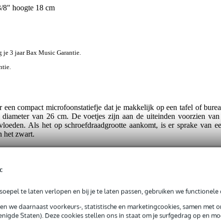
3/8" hoogte 18 cm
jg je 3 jaar Bax Music Garantie.
ntie.
een compact microfoonstatiefje dat je makkelijk op een tafel of bure
diameter van 26 cm. De voetjes zijn aan de uiteinden voorzien van 
nvloeden. Als het op schroefdraadgrootte aankomt, is er sprake van ee
n het zwart.
c
oepel te laten verlopen en bij je te laten passen, gebruiken we functionele 
t gespecificeerd
sen we daarnaast voorkeurs-, statistische en marketingcookies, samen met 
nigde Staten). Deze cookies stellen ons in staat om je surfgedrag op en mog
 1 kg