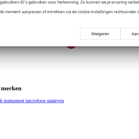
e gebruikers-ID’s gebruiken voor herkenning. Zo kunnen we je ervaring verb
nee
elk moment aanpassen of intrekken via de cookie-instellingen rechtsonder 
nee
art
Weigeren
Aan
al
50 cm
en
tot 20 cm
 inch
e merken
nee
s met vaste hoogte
 & instrument microfoon statieven
elstatief / tripod
t base poten