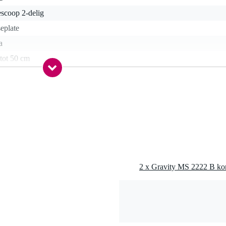
escoop 2-delig
eplate
a
tot 50 cm
tot 80 cm
 inch
al
 5 kg
art
nee
en