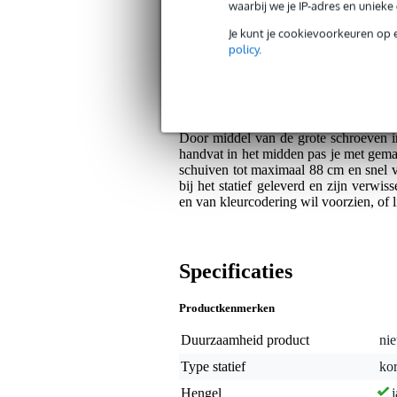
waarbij we je IP-adres en uniek
De Gravity MS 2222 B is een kort mi
Je kunt je cookievoorkeuren op 
kickdrum, of gitaarversterker. De tube
policy
.
stevig en stabiel is. De basis is rond,
van gietijzer en redelijk zwaar - hierd
Gravity MS 2222 B
Door middel van de grote schroeven in
handvat in het midden pas je met gema
schuiven tot maximaal 88 cm en snel v
bij het statief geleverd en zijn verwis
en van kleurcodering wil voorzien, of 
Specificaties
Productkenmerken
Duurzaamheid product
nie
Type statief
kor
Hengel
j