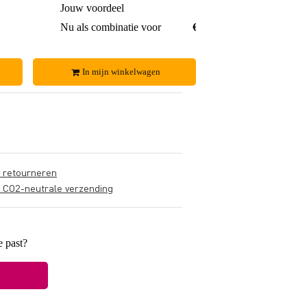
€ 3,-
Jouw voordeel
€ 12,-
€ 85,-
Nu als combinatie voor
€ 208,-
In mijn winkelwagen
s retourneren
s CO2-neutrale verzending
e past?