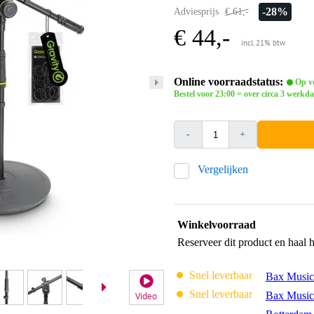
-28%
Adviesprijs
€ 61,-
€ 44,-
incl. 21% btw
Online voorraadstatus:
Op vo
Bestel voor 23:00 = over circa 3 werkda
-
+
Vergelijken
Winkelvoorraad
Reserveer dit product en haal 
Snel leverbaar
Bax Music
Snel leverbaar
Bax Music
Video