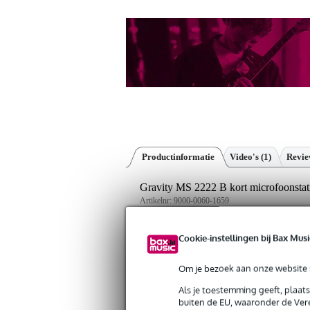
Productinformatie
Video's (1)
Revi
Gravity MS 2222 B kort microfoonstati
Artikelnr:
9000-0060-1659
Servicebelofte
Cookie-instellingen bij Bax Musi
Bax Music Garantie
: Op dit product krij
Om je bezoek aan onze website s
Op dit product krijg je 5 jaar Bax Music garan
Als je toestemming geeft, plaat
buiten de EU, waaronder de Vere
Algemeen