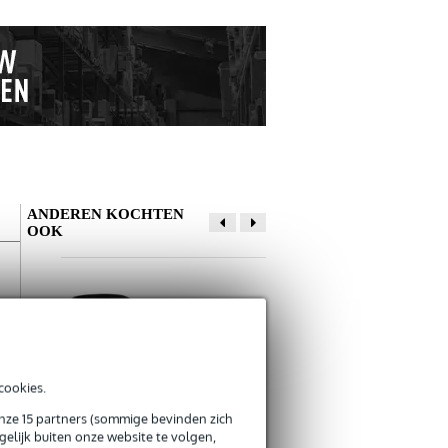
ANDEREN KOCHTEN
OOK
Devine MIC100/5
Devine RF 20
XLR microfoon- en
reflectiefilter
cookies.
€ 8,50
€ 54,-
signaalkabel 5
onze 15 partners (sommige bevinden zich
meter
Bestel mee
Bestel mee
elijk buiten onze website te volgen,