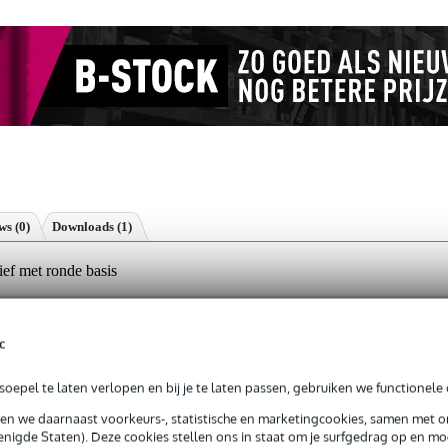
ews
(0)
Downloads (1)
ef met ronde basis
c
g je 5 jaar Bax Music garantie.
oepel te laten verlopen en bij je te laten passen, gebruiken we functionele 
tie.
sen we daarnaast voorkeurs-, statistische en marketingcookies, samen met 
nigde Staten). Deze cookies stellen ons in staat om je surfgedrag op en mog