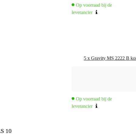
 kg
Op voorraad bij de
5 x 35,0 x 6,5 cm
leverancier
t
73 cm
Op voorraad bij de
leverancier
LS 10