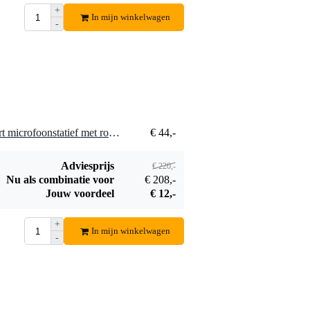
meter
meter
Bestel mee
Bestel mee
+
In mijn winkelwagen
-
5 x Gravity MS 2222 B kort microfoonstatief met ronde basis
€ 44,-
Adviesprijs
€ 220,-
Nu als combinatie voor
€ 208,-
Jouw voordeel
€ 12,-
+
In mijn winkelwagen
-