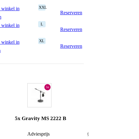
XXL
 winkel in
Reserveren
m
L
 winkel in
Reserveren
XL
 winkel in
Reserveren
n
5x
5x Gravity MS 2222 B
€ 88,-
Adviesprijs
€ 220,-