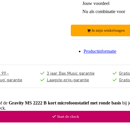
Jouw voordeel
Nu als combinatie voor
In mijn winkelwagen
Productinformatie
 99,-
3 jaar Bax Music garantie
Grati
ug' garantie
Laagste-prijs-garantie
Grati
of de
Gravity MS 2222 B kort microfoonstatief met ronde basis
bij j
ck.
Start de check