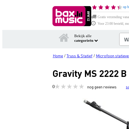
op b
Gratis verzending vana
Voor 23:00 besteld, mo
Bekijk alle
categorieën
Home
Truss & Statief
Microfoon statieve
/
/
Gravity MS 2222 B 
0
nog geen reviews
s