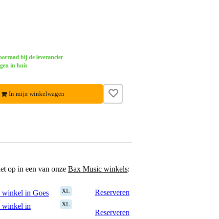
orraad bij de leverancier
gen in huis
In mijn winkelwagen
het op in een van onze
Bax Music winkels
:
XL
Reserveren
 winkel in Goes
XL
 winkel in
Reserveren