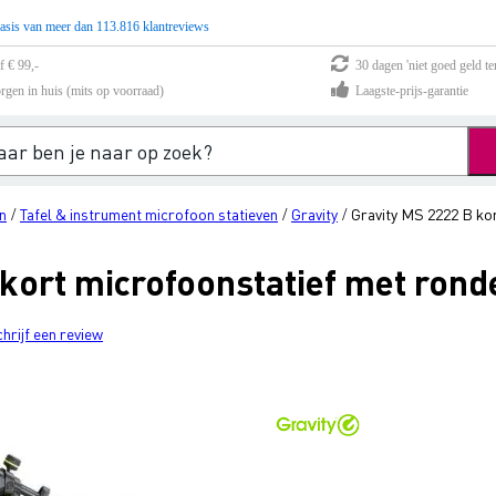
asis van meer dan 113.816 klantreviews
f € 99,-
30 dagen 'niet goed geld te
rgen in huis (mits op voorraad)
Laagste-prijs-garantie
n
Tafel & instrument microfoon statieven
Gravity
Gravity MS 2222 B kor
/
/
/
kort microfoonstatief met rond
chrijf een review