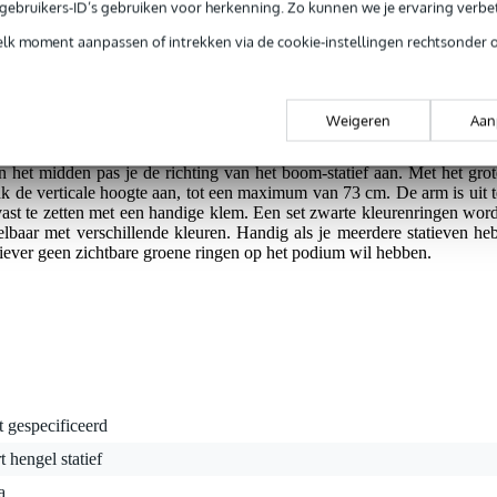
e gebruikers-ID’s gebruiken voor herkenning. Zo kunnen we je ervaring verb
crofoonstatief en daardoor met name geschikt als statief voor ee
elk moment aanpassen of intrekken via de cookie-instellingen rechtsonder 
s van het statief zijn massief en gepoedercoat, waardoor het statief er
 zodat je flink wat ruimte kan besparen op het podium! De basis is gemaak
oor blijft de microfoon goed gepositioneerd!
Weigeren
Aan
 het midden pas je de richting van het boom-statief aan. Met het grot
k de verticale hoogte aan, tot een maximum van 73 cm. De arm is uit t
ast te zetten met een handige klem. Een set zwarte kleurenringen word
selbaar met verschillende kleuren. Handig als je meerdere statieven heb
liever geen zichtbare groene ringen op het podium wil hebben.
t gespecificeerd
t hengel statief
a