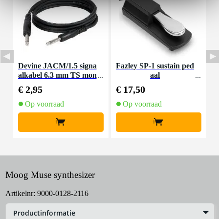
Devine JACM/1.5 signa
Fazley SP-1 sustain ped
D
alkabel 6.3 mm TS mon
aal
k
o jack-jack 1.5 meter
€ 2,95
€ 17,50
€
Op voorraad
Op voorraad
+
+
Moog Muse synthesizer
Artikelnr:
9000-0128-2116
Productinformatie