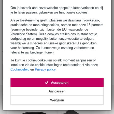
Productinformatie
Om je bezoek aan onze website soepel te laten verlopen en bij
Moog Muse
je te laten passen, gebruiken we functionele cookies.
synthesizer
Als je toestemming geeft, plaatsen we daarnaast voorkeurs-,
inclusief:
statistische en marketingcookies, samen met onze 15 partners
stroomkabel
(sommige bevinden zich buiten de EU, waaronder de
Verenigde Staten). Deze cookies stellen ons in staat om je
quick start guide
surfgedrag op en mogelijk buiten onze website te volgen,
veiligheidsinstructies
waarbij we je IP-adres en unieke gebruikers-ID’s gebruiken
voor herkenning. Zo kunnen we je ervaring verbeteren en
Bekijk alle productspecificaties
relevante aanbiedingen tonen.
Bekijk ook eens (4)
Je kunt je cookievoorkeuren op elk moment aanpassen of
intrekken via de cookie-instellingen rechtsonder of via onze
Cookiebeleid
en
Privacy policy
.
Accepteren
Aanpassen
Accessoires (11)
Weigeren