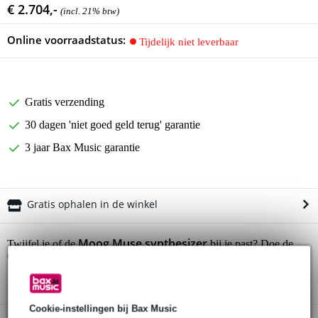
€ 2.704,-
(incl. 21% btw)
Online voorraadstatus:
Tijdelijk niet leverbaar
Gratis verzending
30 dagen 'niet goed geld terug' garantie
3 jaar Bax Music garantie
Gratis ophalen in de winkel
Moog Muse synthesizer
Twijfel je of de
bij je past? Doe de
check.
Start de check
Cookie-instellingen bij Bax Music