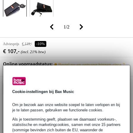
1
/
2
Adviesprijs
€ 119,-
-10%
€ 107,-
(incl. 21% btw)
Online voorraadstatus:
Bestel nu en ontvang binnen circa 7
werkdagen
In winkelwagen
Cookie-instellingen bij Bax Music
Om je bezoek aan onze website soepel te laten verlopen en bij
je te laten passen, gebruiken we functionele cookies.
Gratis verzending
Als je toestemming geeft, plaatsen we daarnaast voorkeurs-,
30 dagen 'niet goed geld terug' garantie
statistische en marketingcookies, samen met onze 15 partners
3 jaar Bax Music garantie
(sommige bevinden zich buiten de EU, waaronder de