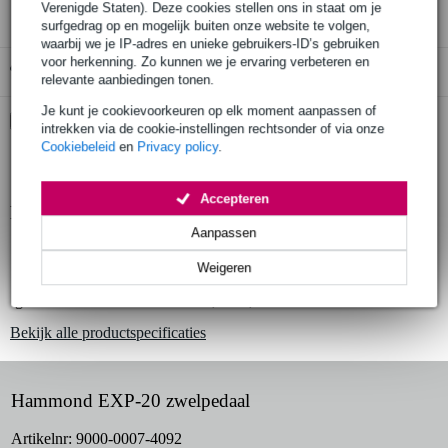
Verenigde Staten). Deze cookies stellen ons in staat om je
surfgedrag op en mogelijk buiten onze website te volgen,
waarbij we je IP-adres en unieke gebruikers-ID’s gebruiken
voor herkenning. Zo kunnen we je ervaring verbeteren en
Gratis ophalen in de winkel
relevante aanbiedingen tonen.
Je kunt je cookievoorkeuren op elk moment aanpassen of
Kies nu voor 2 jaar extra Bax Music garantie en meer
intrekken via de cookie-instellingen rechtsonder of via onze
voordelen
Cookiebeleid
en
Privacy policy
.
€ 5,35 eenmalig
Accepteren
Productinformatie
Aanpassen
zwelpedaal
Weigeren
voor uitgebreide expressiemogelijkheden
geschikt voor Hammond XK-1, SK1, SK2 en XK-3c
Bekijk alle productspecificaties
Hammond EXP-20 zwelpedaal
Artikelnr:
9000-0007-4092