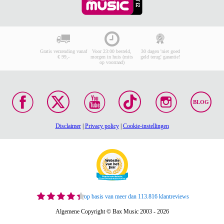
Gratis verzending vanaf
Voor 23:00 besteld,
30 dagen 'niet goed
€ 99,-
morgen in huis (mits
geld terug' garantie!
op voorraad)
BLOG
Disclaimer
|
Privacy policy
|
Cookie-instellingen
op basis van meer dan 113.816 klantreviews
Algemene Copyright © Bax Music 2003 - 2026