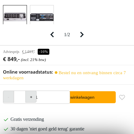
1
/
2
Adviesprijs
€ 1.013,-
-16%
€ 849,-
(incl. 21% btw)
Online voorraadstatus:
Bestel nu en ontvang binnen circa 7
werkdagen
In winkelwagen
Gratis verzending
30 dagen 'niet goed geld terug' garantie