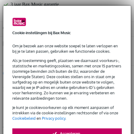
3 jaar Bax Music garantie
Gratis ophalen in de winkel
Cookie-instellingen bij Bax Music
Kies nu voor 2 jaar extra Bax Music garantie en meer
Om je bezoek aan onze website soepel te laten verlopen en
voordelen
bij je te laten passen, gebruiken we functionele cookies.
€ 42,45 eenmalig
Als je toestemming geeft, plaatsen we daarnaast voorkeurs-,
statistische en marketingcookies, samen met onze 15 partners
(sommige bevinden zich buiten de EU, waaronder de
%
Huur dit product
Verenigde Staten). Deze cookies stellen ons in staat om je
surfgedrag op en mogelijk buiten onze website te volgen,
waarbij we je IP-adres en unieke gebruikers-ID’s gebruiken
Productinformatie
Huur dit product al vanaf 61 euro per maand
voor herkenning. Zo kunnen we je ervaring verbeteren en
Huur meerdere producten tegelijk: min. € 300,- en max.
relevante aanbiedingen tonen.
surround en stereo producties
€ 2.500,-
Gratis
Je kunt je cookievoorkeuren op elk moment aanpassen of
DVD-V, DVD-A, SACD en DTS ontwerpen
thuisbezorgd of op te halen in de winkel
intrekken via de cookie-instellingen rechtsonder of via onze
Al na 4 maanden maandelijks opzegbaar
game, film en video post productie
Cookiebeleid
en
Privacy policy
.
De mogelijkheid om je product(en) met korting te kopen
Bekijk alle productspecificaties
Snelle vervanging door Bax Music bij een defect
Accepteren