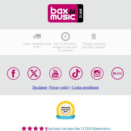
Gratis verzending vanaf
Voor 23:00 besteld,
30 dagen 'niet goed
€ 99,-
morgen in huis (mits
geld terug' garantie!
op voorraad)
BLOG
Disclaimer
|
Privacy policy
|
Cookie-instellingen
op basis van meer dan 113.816 klantreviews