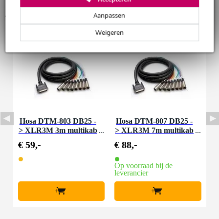
Accessoires (2)
Huur dit product
Aanpassen
Weigeren
Hosa DTM-803 DB25 -
Hosa DTM-807 DB25 -
> XLR3M 3m multikab
> XLR3M 7m multikab
el analoog
el analoog
€ 59,-
€ 88,-
Op voorraad bij de
leverancier
+
+