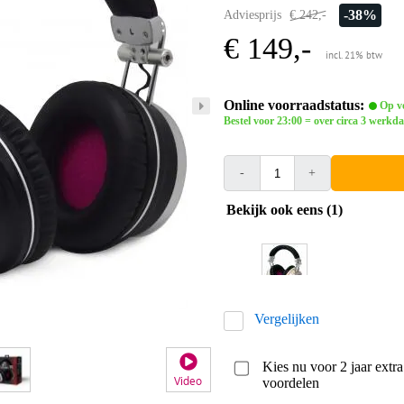
-38%
Adviesprijs
€ 242,-
€ 149,-
incl. 21% btw
Online voorraadstatus:
Op vo
Bestel voor 23:00 = over circa 3 werkda
-
+
Bekijk ook eens (1)
Vergelijken
Kies nu voor 2 jaar extr
Video
voordelen