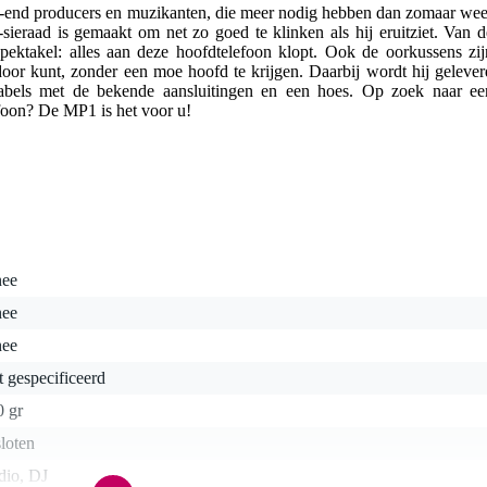
gh-end producers en muzikanten, die meer nodig hebben dan zomaar wee
-sieraad is gemaakt om net zo goed te klinken als hij eruitziet. Van d
spektakel: alles aan deze hoofdtelefoon klopt. Ook de oorkussens zij
 door kunt, zonder een moe hoofd te krijgen. Daarbij wordt hij gelever
kabels met de bekende aansluitingen en een hoes. Op zoek naar ee
foon? De MP1 is het voor u!
nee
nee
nee
t gespecificeerd
0 gr
loten
dio, DJ