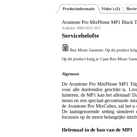
Productinformatie
Video's (1)
Revi
Avantone Pro MixPhone MP1 Black Tri
Artikelnr:
9000-0055-3671
Servicebelofte
Bax Music Garantie
: Op dit product kri
Op dit product krijg je 3 jaar Bax Music Gara
Algemeen
De Avantone Pro MixPhone MP1 Triple 
voor alle doeleinden geschikt is. L
luisteren, de MP1 kan het allemaal! D
mono en een speciaal gecontourde mix
de Avantone Pro MixCubes, zal het u o
De laatstgenoemde setting simuleer
focussen op de meest belangrijke mixfr
Helemaal in de ban van de MP1