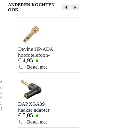
ANDEREN KOCHTEN
OOK
Devine HP-ADA
Devine HP-B01
hoofdtelefoon-
hoofdtelefoon case
€ 4,95
€ 14,-
adapter met
schroefdraad (set
Bestel mee
Bestel mee
van 2)
e
k
,
t
.
DAP XGA39
Pole Hugger Music
t
haakse adapter
Pole Hanger
€ 5,05
€ 3,15
6.35mm male ->
hoofdtelefoon
3.5mm female (per
houder
Bestel mee
Bestel mee
stuk)