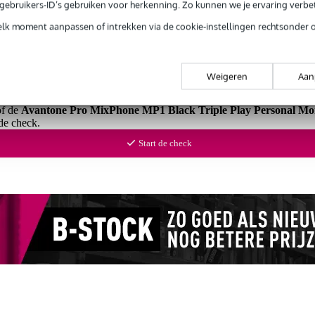
e gebruikers-ID’s gebruiken voor herkenning. Zo kunnen we je ervaring verb
elk moment aanpassen of intrekken via de cookie-instellingen rechtsonder 
 99,-
3 jaar Bax Music garantie
Grati
ug' garantie
Laagste-prijs-garantie
Grati
Weigeren
Aan
of de
Avantone Pro MixPhone MP1 Black Triple Play Personal Mo
de check.
Start de check