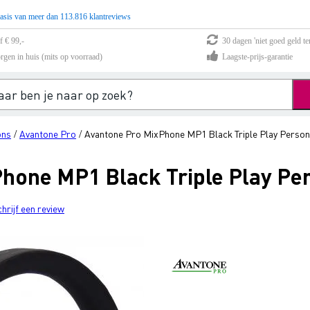
asis van meer dan 113.816 klantreviews
f € 99,-
30 dagen 'niet goed geld te
rgen in huis (mits op voorraad)
Laagste-prijs-garantie
ons
Avantone Pro
Avantone Pro MixPhone MP1 Black Triple Play Person
/
/
hone MP1 Black Triple Play Pe
chrijf een review