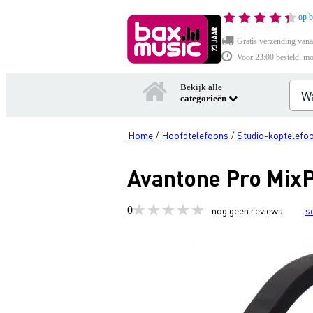
op b
Gratis verzending vana
Voor 23:00 besteld, mo
Bekijk alle
categorieën
Home
Hoofdtelefoons
Studio-koptelefo
/
/
Avantone Pro MixP
0
nog geen reviews
s