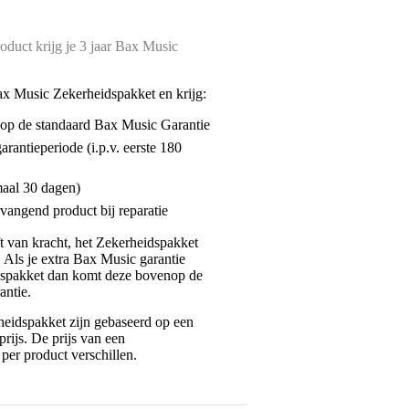
oduct krijg je 3 jaar Bax Music
ax Music Zekerheidspakket en krijg:
enop de standaard Bax Music Garantie
garantieperiode (i.p.v. eerste 180
maal 30 dagen)
vangend product bij reparatie
jft van kracht, het Zekerheidspakket
. Als je extra Bax Music garantie
dspakket dan komt deze bovenop de
antie.
eidspakket zijn gebaseerd op een
rijs. De prijs van een
per product verschillen.