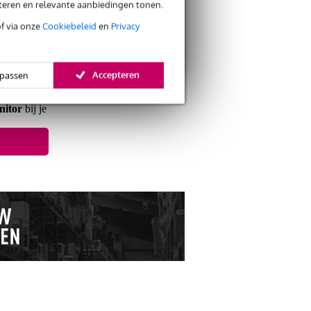
eteren en relevante aanbiedingen tonen.
of via onze
Cookiebeleid
en
Privacy
s retourneren
s CO2-neutrale verzending
Accepteren
passen
nitor
bij je