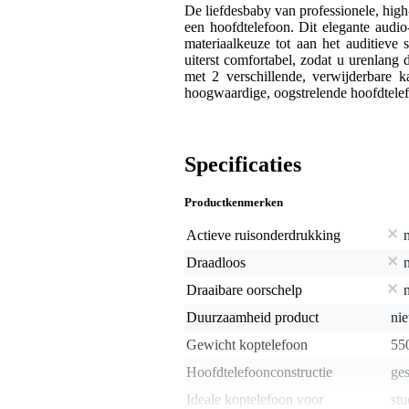
De liefdesbaby van professionele, hi
een hoofdtelefoon. Dit elegante audio
materiaalkeuze tot aan het auditieve 
uiterst comfortabel, zodat u urenlang
met 2 verschillende, verwijderbare 
hoogwaardige, oogstrelende hoofdtele
Specificaties
Productkenmerken
Actieve ruisonderdrukking
Draadloos
Draaibare oorschelp
Duurzaamheid product
nie
Gewicht koptelefoon
55
Hoofdtelefoonconstructie
ges
Ideale koptelefoon voor
stu