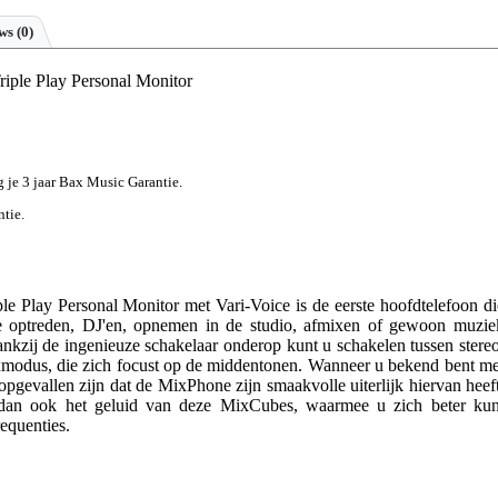
ews
(0)
ple Play Personal Monitor
jg je 3 jaar Bax Music Garantie.
ntie.
Play Personal Monitor met Vari-Voice is de eerste hoofdtelefoon di
ive optreden, DJ'en, opnemen in de studio, afmixen of gewoon muzie
ankzij de ingenieuze schakelaar onderop kunt u schakelen tussen stereo
modus, die zich focust op de middentonen. Wanneer u bekend bent me
pgevallen zijn dat de MixPhone zijn smaakvolle uiterlijk hiervan heeft
t dan ook het geluid van deze MixCubes, waarmee u zich beter kun
equenties.