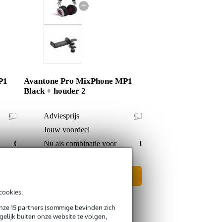
+
P1
Avantone Pro MixPhone MP1
Black + houder 2
€ 155,55
Adviesprijs
€ 162,75
€ 0,55
Jouw voordeel
€ 0,75
€ 155,-
Nu als combinatie voor
€ 162,-
In mijn winkelwagen
cookies.
onze 15 partners (sommige bevinden zich
elijk buiten onze website te volgen,