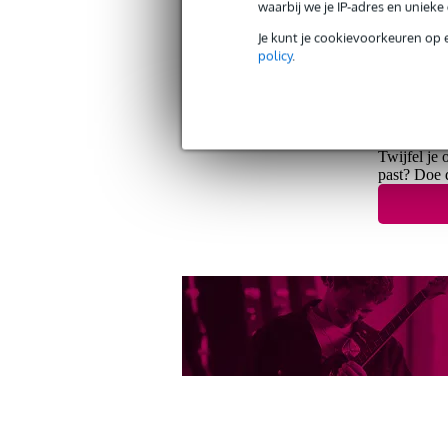
waarbij we je IP-adres en uniek
Je kunt je cookievoorkeuren op 
Gratis verzending vanaf €
policy
.
30 dagen 'niet goed geld ter
Twijfel je 
past? Doe 