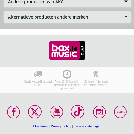
Andere producten van AKG
Alternatieve producten andere merken
Gratis verzending vanaf
Voor 23:00 besteld,
30 dagen 'niet goed
€ 99,-
maandag in huis (mits
geld terug' garantie!
op voorraad)
BLOG
Disclaimer
|
Privacy policy
|
Cookie-instellingen