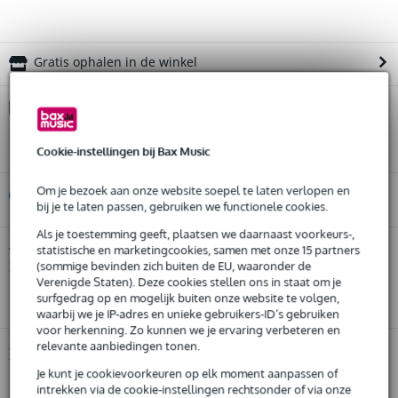
Gratis ophalen in de winkel
Kies nu voor 2 jaar extra Bax Music garantie en meer
voordelen
€ 57,75 eenmalig
Cookie-instellingen bij Bax Music
Om je bezoek aan onze website soepel te laten verlopen en
%
Huur dit product
bij je te laten passen, gebruiken we functionele cookies.
Als je toestemming geeft, plaatsen we daarnaast voorkeurs-,
Huur dit product al vanaf 83 euro per maand
AKG K812 open hoofdtelefoon
statistische en marketingcookies, samen met onze 15 partners
Twijfel je of de
bij je past?
Huur meerdere producten tegelijk: min. € 300,- en max.
(sommige bevinden zich buiten de EU, waaronder de
Doe de check.
Verenigde Staten). Deze cookies stellen ons in staat om je
€ 2.500,-
Start de check
Gratis
thuisbezorgd of op te halen in de winkel
surfgedrag op en mogelijk buiten onze website te volgen,
waarbij we je IP-adres en unieke gebruikers-ID’s gebruiken
Al na 4 maanden maandelijks opzegbaar
voor herkenning. Zo kunnen we je ervaring verbeteren en
De mogelijkheid om je product(en) met korting te kopen
relevante aanbiedingen tonen.
Snelle vervanging door Bax Music bij een defect
Productinformatie
Je kunt je cookievoorkeuren op elk moment aanpassen of
AKG K812
intrekken via de cookie-instellingen rechtsonder of via onze