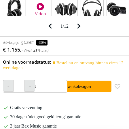
Video
1
/
12
Adviesprijs
€ 1.818,-
-36%
€ 1.155,-
(incl. 21% btw)
Online voorraadstatus:
Bestel nu en ontvang binnen circa 12
werkdagen
In winkelwagen
Gratis verzending
30 dagen 'niet goed geld terug' garantie
3 jaar Bax Music garantie