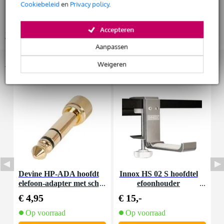
Huur dit product
Cookiebeleid
en
Privacy policy
.
studio-hoofdtelefoon
open, over-ear ontwerp
Accepteren
Bekijk alle productspecificaties
Aanpassen
Accessoires (4)
Weigeren
Devine HP-ADA hoofdt
Innox HS 02 S hoofdtel
elefoon-adapter met sch
efoonhouder
roefdraad (set van 2)
€ 4,95
€ 15,-
€
Op voorraad
Op voorraad