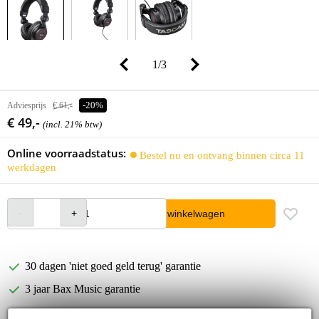
1
/
3
Adviesprijs
€ 61,-
-20%
€ 49,-
(incl. 21% btw)
Online voorraadstatus:
Bestel nu en ontvang binnen circa 11
werkdagen
In winkelwagen
30 dagen 'niet goed geld terug' garantie
3 jaar Bax Music garantie