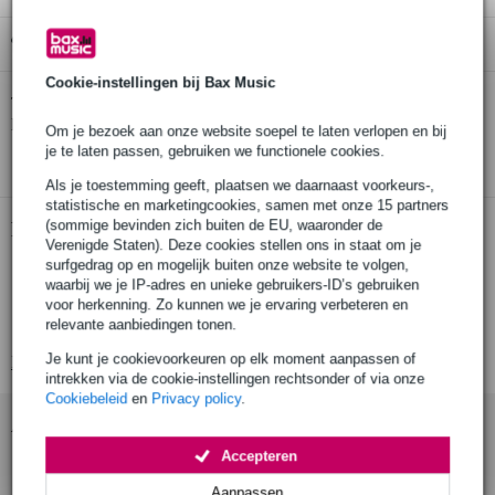
Gratis ophalen in de winkel
Cookie-instellingen bij Bax Music
Tascam TH-11 studio hoofdtelefoon
Twijfel je of de
bij je
past? Doe de check.
Om je bezoek aan onze website soepel te laten verlopen en bij
je te laten passen, gebruiken we functionele cookies.
Start de check
Als je toestemming geeft, plaatsen we daarnaast voorkeurs-,
statistische en marketingcookies, samen met onze 15 partners
(sommige bevinden zich buiten de EU, waaronder de
Productinformatie
Verenigde Staten). Deze cookies stellen ons in staat om je
surfgedrag op en mogelijk buiten onze website te volgen,
Tascam TH-11
waarbij we je IP-adres en unieke gebruikers-ID’s gebruiken
studio hoofdtelefoon
voor herkenning. Zo kunnen we je ervaring verbeteren en
relevante aanbiedingen tonen.
driver: 50 mm
Je kunt je cookievoorkeuren op elk moment aanpassen of
Bekijk alle productspecificaties
intrekken via de cookie-instellingen rechtsonder of via onze
Cookiebeleid
en
Privacy policy
.
Accessoires (7)
Accepteren
Aanpassen