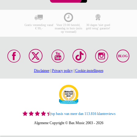
Gratis verzending vanaf
Voor 23:00 besteld,
30 dagen 'niet goed
€ 99,-
maandag in huis (mits
geld terug' garantie!
op voorraad)
BLOG
Disclaimer
|
Privacy policy
|
Cookie-instellingen
op basis van meer dan 113.816 klantreviews
Algemene Copyright © Bax Music 2003 - 2026