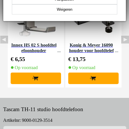
Weigeren
Innox HS 02 S hoofdtel
Konig & Meyer 16090
efoonhouder
houder voor hoofdtelef
oon
€ 6,55
€ 13,75
€
Op voorraad
Op voorraad
+
+
Tascam TH-11 studio hoofdtelefoon
Artikelnr:
9000-0129-3514