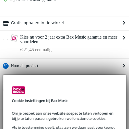
Gratis ophalen in de winkel
Kies nu voor 2 jaar extra Bax Music garantie en meer
voordelen
€ 21,45 eenmalig
%
Huur dit product
Huur dit product al vanaf 31 euro per maand
Avantone Pro Planar the II Red open
Twijfel je of de
studio-koptelefoon
Huur meerdere producten tegelijk: min. € 300,- en max.
bij je past? Doe de check.
€ 2.500,-
Start de check
Gratis
thuisbezorgd of op te halen in de winkel
Cookie-instellingen bij Bax Music
Al na 4 maanden maandelijks opzegbaar
De mogelijkheid om je product(en) met korting te kopen
Om je bezoek aan onze website soepel te laten verlopen en
Snelle vervanging door Bax Music bij een defect
Productinformatie
bij je te laten passen, gebruiken we functionele cookies.
Als je toestemming geeft, plaatsen we daarnaast voorkeurs-,
drivers: Planar Magnetic