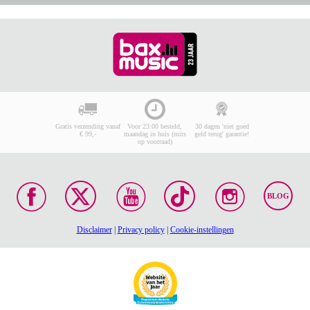
Gratis verzending vanaf
Voor 23:00 besteld,
30 dagen 'niet goed
€ 99,-
maandag in huis (mits
geld terug' garantie!
op voorraad)
BLOG
Disclaimer
|
Privacy policy
|
Cookie-instellingen