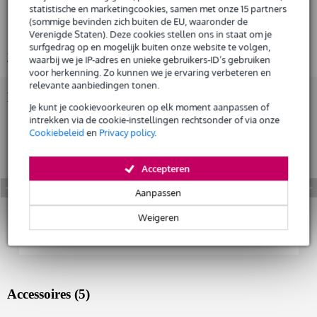
statistische en marketingcookies, samen met onze 15 partners
Huur dit product
magneet: neodymium N50SH
(sommige bevinden zich buiten de EU, waaronder de
diafragma: 21 Micron PET
Verenigde Staten). Deze cookies stellen ons in staat om je
surfgedrag op en mogelijk buiten onze website te volgen,
Bekijk alle productspecificaties
waarbij we je IP-adres en unieke gebruikers-ID’s gebruiken
voor herkenning. Zo kunnen we je ervaring verbeteren en
relevante aanbiedingen tonen.
Bekijk ook eens (2)
Je kunt je cookievoorkeuren op elk moment aanpassen of
intrekken via de cookie-instellingen rechtsonder of via onze
Cookiebeleid
en
Privacy policy
.
Accepteren
Aanpassen
Weigeren
Accessoires (5)