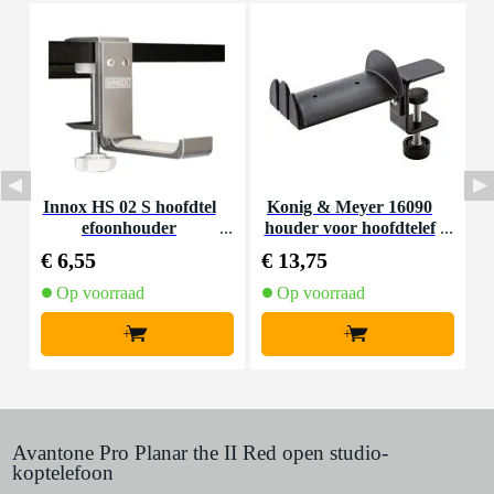
Innox HS 02 S hoofdtel
Konig & Meyer 16090
efoonhouder
houder voor hoofdtelef
oon
€ 6,55
€ 13,75
€
Op voorraad
Op voorraad
+
+
Avantone Pro Planar the II Red open studio-
koptelefoon