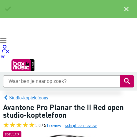
×
Studio-koptelefoons
Avantone Pro Planar the II Red open
studio-koptelefoon
5,0 / 5
1 review
schrijf een review
POPULAIR