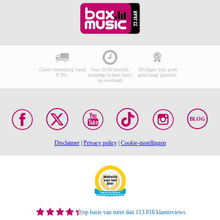
Gratis verzending vanaf
Voor 23:00 besteld,
30 dagen 'niet goed
€ 99,-
maandag in huis (mits
geld terug' garantie!
op voorraad)
BLOG
Disclaimer
|
Privacy policy
|
Cookie-instellingen
op basis van meer dan 113.816 klantreviews