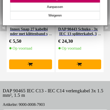
Aanpassen
Weigeren
Innox Snap 27 kabelbi
DAP 90443 Schuko - 3x
D
nder met klittenband s
IEC 13 splitterkabel, 3
1
mal zwart (10 stuks)
m
3
€ 5,50
€ 24,30
€
Op voorraad
Op voorraad
+
+
DAP 90465 IEC C13 - IEC C14 verlengkabel 3x 1.5
mm², 1.5 m
Artikelnr:
9000-0008-7903