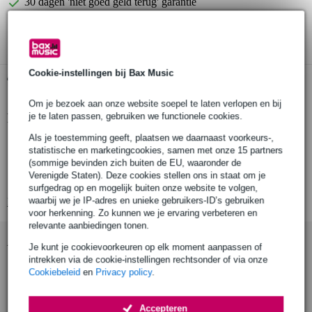
30 dagen 'niet goed geld terug' garantie
3 jaar Bax Music garantie
Cookie-instellingen bij Bax Music
Gratis ophalen in de winkel
Om je bezoek aan onze website soepel te laten verlopen en bij
je te laten passen, gebruiken we functionele cookies.
Productinformatie
Als je toestemming geeft, plaatsen we daarnaast voorkeurs-,
IEC verlengkabel
statistische en marketingcookies, samen met onze 15 partners
aansluitingen: IEC male, IEC female
(sommige bevinden zich buiten de EU, waaronder de
Verenigde Staten). Deze cookies stellen ons in staat om je
kabellengte: 1.5 meter
surfgedrag op en mogelijk buiten onze website te volgen,
waarbij we je IP-adres en unieke gebruikers-ID’s gebruiken
Bekijk alle productspecificaties
voor herkenning. Zo kunnen we je ervaring verbeteren en
relevante aanbiedingen tonen.
Accessoires (4)
Je kunt je cookievoorkeuren op elk moment aanpassen of
intrekken via de cookie-instellingen rechtsonder of via onze
Cookiebeleid
en
Privacy policy
.
Accepteren