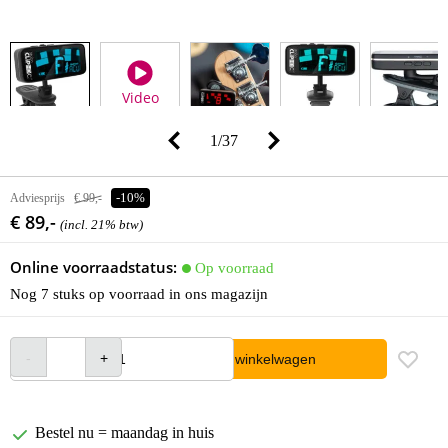
Video
1
/
37
Adviesprijs
€ 99,-
-10%
€ 89,-
(incl. 21% btw)
Online voorraadstatus:
Op voorraad
Nog 7 stuks op voorraad in ons magazijn
In winkelwagen
Bestel nu = maandag in huis