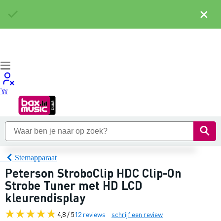
×
Stemapparaat
Peterson StroboClip HDC Clip-On
Strobe Tuner met HD LCD
kleurendisplay
4,8 / 5
12 reviews
schrijf een review