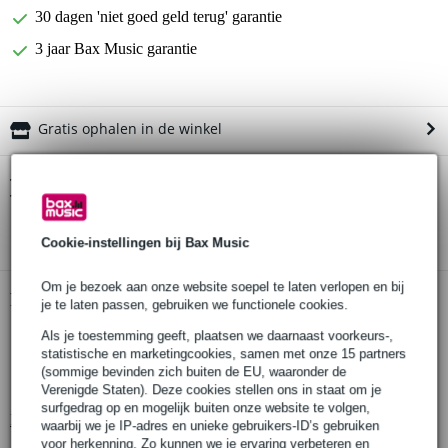
30 dagen 'niet goed geld terug' garantie
3 jaar Bax Music garantie
Gratis ophalen in de winkel
Peterson StroboClip HDC Clip-On Strobe
Twijfel je of de
Tuner met HD LCD kleurendisplay
bij je past? Doe de check.
Start de check
Cookie-instellingen bij Bax Music
Om je bezoek aan onze website soepel te laten verlopen en bij
Productinformatie
je te laten passen, gebruiken we functionele cookies.
Peterson clip-on tuner
Als je toestemming geeft, plaatsen we daarnaast voorkeurs-,
statistische en marketingcookies, samen met onze 15 partners
type: StroboClip HDC
(sommige bevinden zich buiten de EU, waaronder de
nauwkeurigheid: 0.1 cents
Verenigde Staten). Deze cookies stellen ons in staat om je
surfgedrag op en mogelijk buiten onze website te volgen,
Bekijk alle productspecificaties
waarbij we je IP-adres en unieke gebruikers-ID’s gebruiken
voor herkenning. Zo kunnen we je ervaring verbeteren en