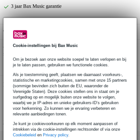
3 jaar Bax Music garantie
Gratis ophalen in de winkel
Cookie-instellingen bij Bax Music
Mooer CT-01 Clip Tuner clip-on
Twijfel je of de
stemapparaat
bij je past? Doe de check.
Om je bezoek aan onze website soepel te laten verlopen en bij
Start de check
je te laten passen, gebruiken we functionele cookies.
Als je toestemming geeft, plaatsen we daarnaast voorkeurs-,
statistische en marketingcookies, samen met onze 15 partners
Productinformatie
(sommige bevinden zich buiten de EU, waaronder de
Verenigde Staten). Deze cookies stellen ons in staat om je
model: Mooer CT-01 Clip Tuner
surfgedrag op en mogelijk buiten onze website te volgen,
waarbij we je IP-adres en unieke gebruikers-ID’s gebruiken
geschikt voor gitaar en basgitaar
voor herkenning. Zo kunnen we je ervaring verbeteren en
type: clip-on tuner
relevante aanbiedingen tonen.
Bekijk alle productspecificaties
Je kunt je cookievoorkeuren op elk moment aanpassen of
intrekken via de cookie-instellingen rechtsonder of via onze
Cookiebeleid
en
Privacy policy
.
Accessoires (59)