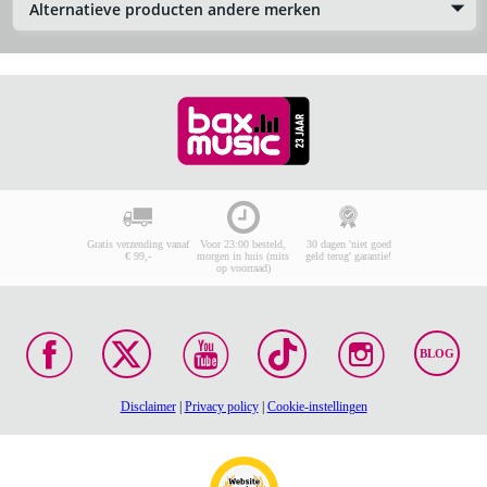
Alternatieve producten andere merken
Gratis verzending vanaf
Voor 23:00 besteld,
30 dagen 'niet goed
€ 99,-
morgen in huis (mits
geld terug' garantie!
op voorraad)
BLOG
Disclaimer
|
Privacy policy
|
Cookie-instellingen