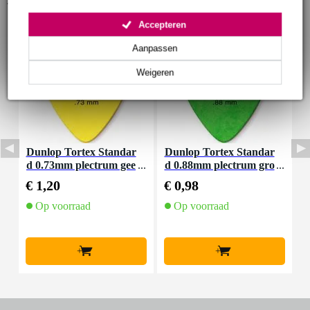
Accepteren
Aanpassen
Weigeren
Dunlop Tortex Standar
Dunlop Tortex Standar
E
d 0.73mm plectrum gee
d 0.88mm plectrum gro
r
l
en
n
€ 1,20
€ 0,98
€
Op voorraad
Op voorraad
+
+