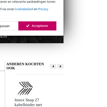
eteren en relevante aanbiedingen tonen.
of via onze
Cookiebeleid
en
Privacy
Accepteren
passen
ANDEREN KOCHTEN
OOK
Schrijf zelf een review
Je naam
Er zijn nog geen reviews voor dit product.
Innox Snap 27
Sunlite SUSHI-Z1
kabelbinder met
DMX interface en