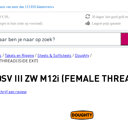
asis van meer dan 113.816 klantreviews
f € 99,-
30 dagen 'niet goed geld te
rgen in huis (mits op voorraad)
Laagste-prijs-garantie
s
Takels en Rigging
Steels & Softsteels
Doughty
/
/
/
/
 THREAD) (SIDE EXIT)
0SV III ZW M12i (FEMALE THREA
chrijf een review