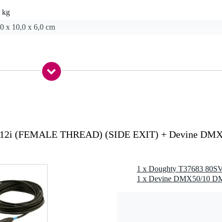
 kg
0 x 10,0 x 6,0 cm
len kabel
schroefdraad
):
M12i (FEMALE THREAD) (SIDE EXIT) + Devine DMX
 in podiumproducties, beurzen, enz.