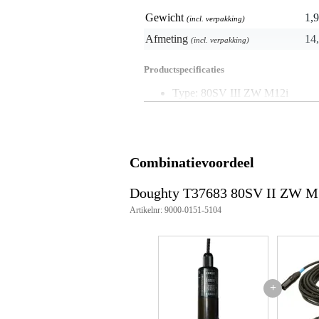
Gewicht
1,9
(incl. verpakking)
Afmeting
14,
(incl. verpakking)
Productspecificaties
Type: 80SV III ZW M12i
Geschikt voor: 6mm en 8mm sta
Schroefdraad: M12 vrouwelijke 
Draaddiepte: 20mm
Mechanisme type: 3-balletjes
Maximaal draagvermogen (WLL
Combinatievoordeel
6mm draad: 135 kg
6,35mm draad (1/4"): 150 kg
Doughty T37683 80SV II ZW 
8mm draad: 240 kg
Afmetingen houder: Ø40mm
Artikelnr: 9000-0151-5104
Kleur: zwart
Gewicht: 0,94 kg
Artikelnummer: T37683
Geschikt voor: BGV C1-naleving
+