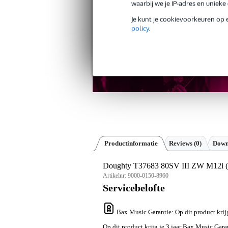
waarbij we je IP-adres en uniek
Je kunt je cookievoorkeuren op 
policy
.
Productinformatie
Reviews
(0)
Down
Doughty T37683 80SV III ZW M12
Artikelnr:
9000-0150-8960
Servicebelofte
Bax Music Garantie
: Op dit product kri
Op dit product krijg je 3 jaar Bax Music Gara