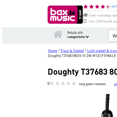
op b
Gratis verzending vana
Voor 23:00 besteld, mo
Bekijk alle
categorieën
Home
Truss & Statief
Licht statief & trus
/
/
Doughty T37683 80SV III ZW M12i (FEMALE
Doughty T37683 8
0
nog geen reviews
s