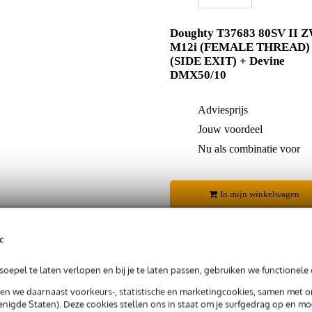
Doughty T37683 80SV II 
M12i (FEMALE THREAD)
(SIDE EXIT) + Devine
DMX50/10
Adviesprijs
Jouw voordeel
Nu als combinatie voor
In mijn winkelwagen
c
Productinformatie
oepel te laten verlopen en bij je te laten passen, gebruiken we functionele 
sen we daarnaast voorkeurs-, statistische en marketingcookies, samen met 
 99,-
3 jaar Bax Music garantie
Grati
nigde Staten). Deze cookies stellen ons in staat om je surfgedrag op en mog
ug' garantie
Laagste-prijs-garantie
Grati