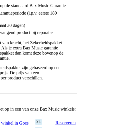
enop de standaard Bax Music Garantie
garantieperiode (i.p.v. eerste 180
maal 30 dagen)
vangend product bij reparatie
jft van kracht, het Zekerheidspakket
. Als je extra Bax Music garantie
dspakket dan komt deze bovenop de
antie.
eidspakket zijn gebaseerd op een
rijs. De prijs van een
per product verschillen.
het op in een van onze
Bax Music winkels
:
XL
Reserveren
 winkel in Goes