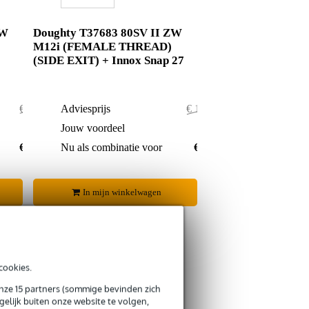
ZW
Doughty T37683 80SV II ZW
M12i (FEMALE THREAD)
(SIDE EXIT) + Innox Snap 27
€ 177,-
Adviesprijs
€ 153,50
€ 6,-
Jouw voordeel
€ 1,50
€ 171,-
Nu als combinatie voor
€ 152,-
In mijn winkelwagen
cookies.
onze 15 partners (sommige bevinden zich
s retourneren
elijk buiten onze website te volgen,
s CO2-neutrale verzending