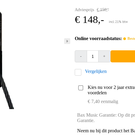
Adviesprijs
€ 150,-
€ 148,-
incl. 21% btw
Online voorraadstatus:
Best
-
+
Vergelijken
Kies nu voor 2 jaar extr
voordelen
€ 7,40 eenmalig
Bax Music Garantie: Op dit pr
Garantie.
Neem nu bij dit product het B