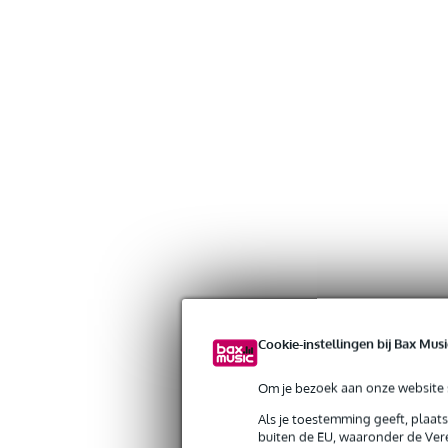
Cookie-instellingen bij Bax Musi
Om je bezoek aan onze website s
Als je toestemming geeft, plaat
Gratis verzending vanaf €
buiten de EU, waaronder de Vere
30 dagen 'niet goed geld ter