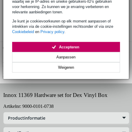
waarbij we je IP-adres en unieke gebruikers-ID’s gebruiken
Bestel voor 23:00 = morgen in huis
voor herkenning. Zo kunnen we je ervaring verbeteren en
relevante aanbiedingen tonen.
30 dagen 'niet goed geld terug' garantie
Je kunt je cookievoorkeuren op elk moment aanpassen of
3 jaar Bax Music garantie
intrekken via de cookie-instellingen rechtsonder of via onze
Cookiebeleid
en
Privacy policy
.
Accepteren
Gratis ophalen in de winkel
Aanpassen
Productinformatie
Weigeren
Bekijk alle productspecificaties
Innox 11369 Hardware set for Dex Vinyl Box
Artikelnr:
9000-0101-0738
Productinformatie