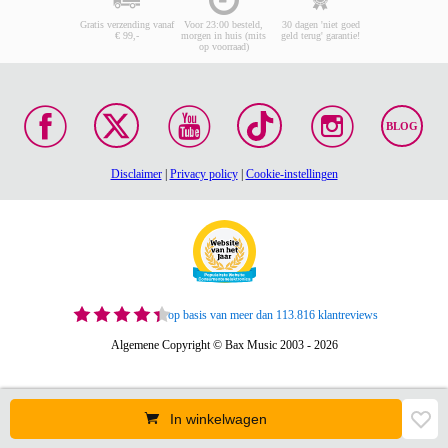
Gratis verzending vanaf
Voor 23:00 besteld,
30 dagen 'niet goed
€ 99,-
morgen in huis (mits
geld terug' garantie!
op voorraad)
BLOG
Disclaimer
|
Privacy policy
|
Cookie-instellingen
op basis van meer dan 113.816 klantreviews
Algemene Copyright © Bax Music 2003 - 2026
In winkelwagen