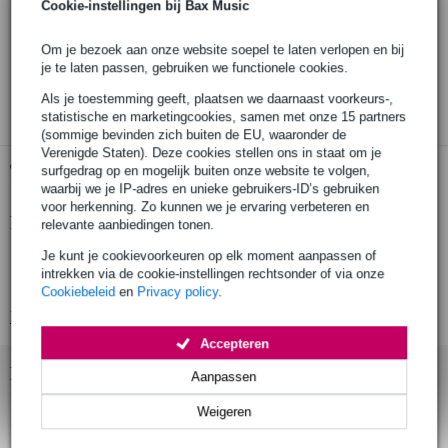
Cookie-instellingen bij Bax Music
Bestel nu = maandag in huis
Om je bezoek aan onze website soepel te laten verlopen en bij
30 dagen 'niet goed geld terug' garantie
je te laten passen, gebruiken we functionele cookies.
3 jaar Bax Music garantie
Als je toestemming geeft, plaatsen we daarnaast voorkeurs-,
statistische en marketingcookies, samen met onze 15 partners
(sommige bevinden zich buiten de EU, waaronder de
Verenigde Staten). Deze cookies stellen ons in staat om je
Gratis ophalen in de winkel
surfgedrag op en mogelijk buiten onze website te volgen,
waarbij we je IP-adres en unieke gebruikers-ID’s gebruiken
voor herkenning. Zo kunnen we je ervaring verbeteren en
Productinformatie
relevante aanbiedingen tonen.
Je kunt je cookievoorkeuren op elk moment aanpassen of
knoppenset voor pianobank
intrekken via de cookie-instellingen rechtsonder of via onze
type: PB30W
Cookiebeleid
en
Privacy policy
.
Bekijk alle productspecificaties
Accepteren
Bekijk ook eens (6)
Aanpassen
Weigeren