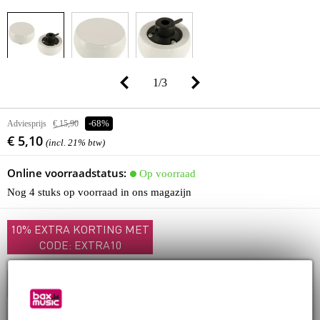
1
/
3
Adviesprijs
€ 15,90
-68%
€ 5,10
(incl. 21% btw)
Online voorraadstatus:
Op voorraad
Nog 4 stuks op voorraad in ons magazijn
10% EXTRA KORTING MET
CODE: EXTRA10
In winkelwagen