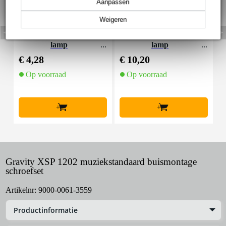
Aanpassen
Weigeren
Innox MB 10 lessenaar
Innox MB 20 lessenaar
K
lamp
lamp
e
€ 4,28
€ 10,20
€
Op voorraad
Op voorraad
+
+
Gravity XSP 1202 muziekstandaard buismontage
schroefset
Artikelnr:
9000-0061-3559
Productinformatie