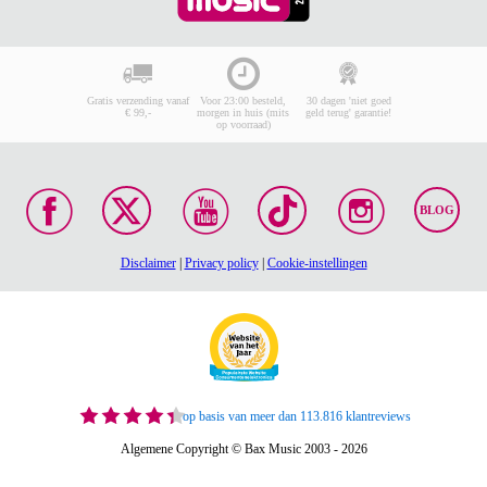
Gratis verzending vanaf
Voor 23:00 besteld,
30 dagen 'niet goed
€ 99,-
morgen in huis (mits
geld terug' garantie!
op voorraad)
BLOG
Disclaimer
|
Privacy policy
|
Cookie-instellingen
op basis van meer dan 113.816 klantreviews
Algemene Copyright © Bax Music 2003 - 2026