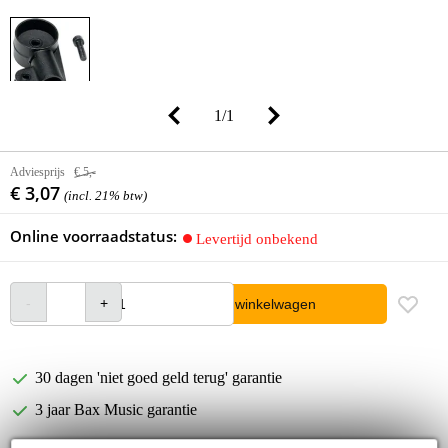
1
/
1
Adviesprijs
€ 5,-
€ 3,07
(incl. 21% btw)
Online voorraadstatus:
Levertijd onbekend
In winkelwagen
30 dagen 'niet goed geld terug' garantie
3 jaar Bax Music garantie