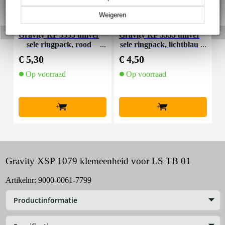
Weigeren
Gravity RP 5555 univer
Gravity RP 5555 univer
G
sele ringpack, rood
sele ringpack, lichtblau
w
€ 5,30
€ 4,50
€
Op voorraad
Op voorraad
+
+
Gravity XSP 1079 klemeenheid voor LS TB 01
Artikelnr:
9000-0061-7799
Productinformatie