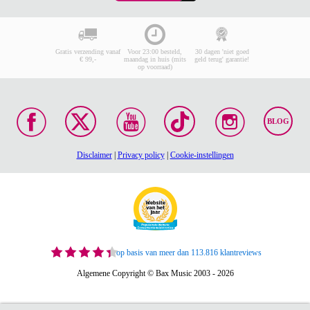
Gratis verzending vanaf
Voor 23:00 besteld,
30 dagen 'niet goed
€ 99,-
maandag in huis (mits
geld terug' garantie!
op voorraad)
BLOG
Disclaimer
|
Privacy policy
|
Cookie-instellingen
op basis van meer dan 113.816 klantreviews
Algemene Copyright © Bax Music 2003 - 2026