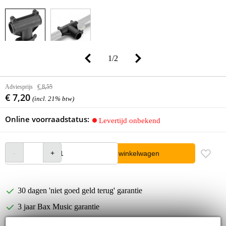
1
/
2
Adviesprijs
€ 8,55
€ 7,20
(incl. 21% btw)
Online voorraadstatus:
Levertijd onbekend
In winkelwagen
30 dagen 'niet goed geld terug' garantie
3 jaar Bax Music garantie