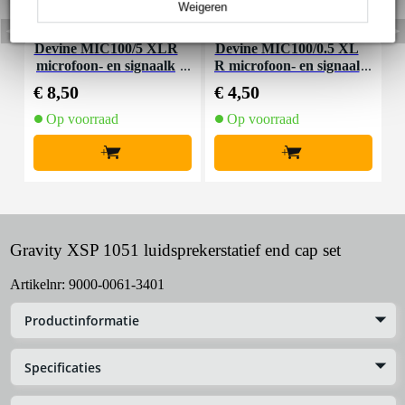
Weigeren
Devine MIC100/5 XLR
Devine MIC100/0.5 XL
I
microfoon- en signaalk
R microfoon- en signaal
abel 5 meter
kabel 0.5 meter
€ 8,50
€ 4,50
€
Op voorraad
Op voorraad
+
+
Gravity XSP 1051 luidsprekerstatief end cap set
Artikelnr:
9000-0061-3401
Productinformatie
Specificaties