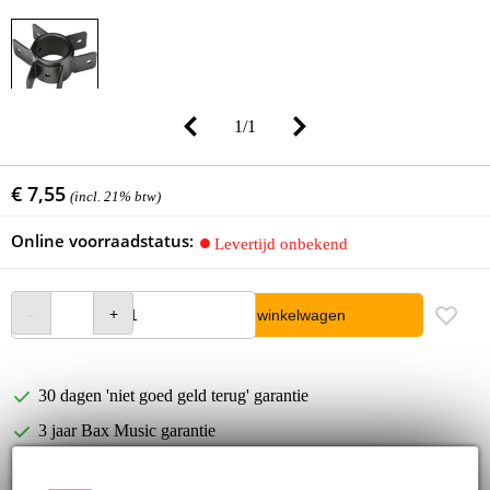
1
/
1
€ 7,55
(incl. 21% btw)
Online voorraadstatus:
Levertijd onbekend
In winkelwagen
30 dagen 'niet goed geld terug' garantie
3 jaar Bax Music garantie