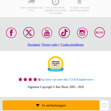
Gratis verzending vanaf
Voor 23:00 besteld,
30 dagen 'niet goed
€ 99,-
maandag in huis (mits
geld terug' garantie!
op voorraad)
BLOG
Disclaimer
|
Privacy policy
|
Cookie-instellingen
op basis van meer dan 113.816 klantreviews
Algemene Copyright © Bax Music 2003 - 2026
In winkelwagen