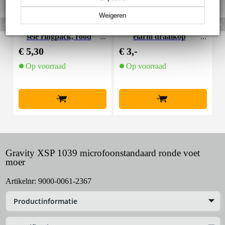
Weigeren
Gravity RP 5555 univer
Gravity XSP 1012 heng
G
sele ringpack, rood
elarm draaikop
s
€ 5,30
€ 3,-
€
Op voorraad
Op voorraad
+
+
Gravity XSP 1039 microfoonstandaard ronde voet
moer
Artikelnr:
9000-0061-2367
Productinformatie