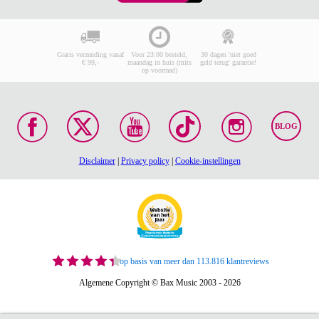
Gratis verzending vanaf
Voor 23:00 besteld,
30 dagen 'niet goed
€ 99,-
maandag in huis (mits
geld terug' garantie!
op voorraad)
BLOG
Disclaimer
|
Privacy policy
|
Cookie-instellingen
op basis van meer dan 113.816 klantreviews
Algemene Copyright © Bax Music 2003 - 2026