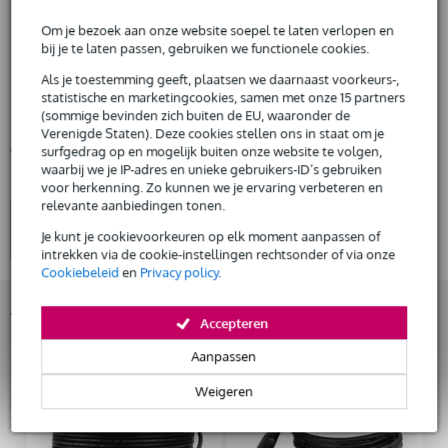
€ 2.500,-
Gratis
actieve vloermonitor 10 inch
thuisbezorgd of op te halen in de winkel
Om je bezoek aan onze website soepel te laten verlopen en
Al na 4 maanden maandelijks opzegbaar
technische gegevens
bij je te laten passen, gebruiken we functionele cookies.
De mogelijkheid om je product(en) met korting te kopen
woofer: 10 inch met 2 inch spreekspoel
Snelle vervanging door Bax Music bij een defect
Als je toestemming geeft, plaatsen we daarnaast voorkeurs-,
tweeter: 1 inch compressie driver met 1 inch spreekspoel
statistische en marketingcookies, samen met onze 15 partners
max. SPL: 123 dB
(sommige bevinden zich buiten de EU, waaronder de
Verenigde Staten). Deze cookies stellen ons in staat om je
Huur dit product
Bekijk alle productspecificaties
surfgedrag op en mogelijk buiten onze website te volgen,
waarbij we je IP-adres en unieke gebruikers-ID’s gebruiken
Bekijk ook eens (4)
voor herkenning. Zo kunnen we je ervaring verbeteren en
relevante aanbiedingen tonen.
Je kunt je cookievoorkeuren op elk moment aanpassen of
intrekken via de cookie-instellingen rechtsonder of via onze
Cookiebeleid
en
Privacy policy
.
Accessoires (8)
Accepteren
Aanpassen
Weigeren