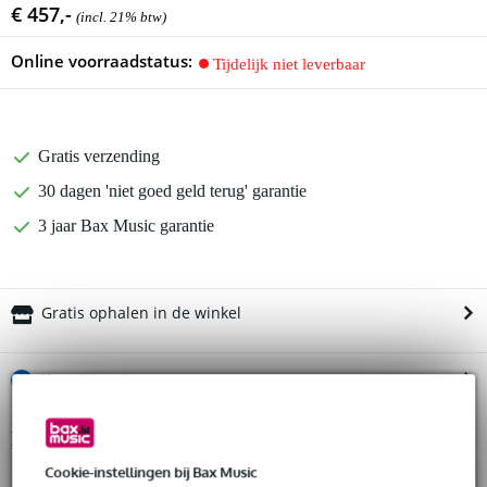
€ 457,-
(incl. 21% btw)
Online voorraadstatus:
Tijdelijk niet leverbaar
Gratis verzending
30 dagen 'niet goed geld terug' garantie
3 jaar Bax Music garantie
Gratis ophalen in de winkel
%
Huur dit product
Productinformatie
Huur dit product al vanaf 33 euro per maand
Huur meerdere producten tegelijk: min. € 300,- en max.
Cookie-instellingen bij Bax Music
Proel WD10AV2