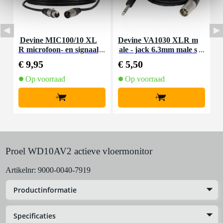
Devine MIC100/10 XL
Devine VA1030 XLR m
I
R microfoon- en signaal
ale - jack 6.3mm male s
kabel 10 meter
tereo 3 meter
€ 9,95
€ 5,50
€
Op voorraad
Op voorraad
+
+
Proel WD10AV2 actieve vloermonitor
Artikelnr:
9000-0040-7919
Productinformatie
Specificaties